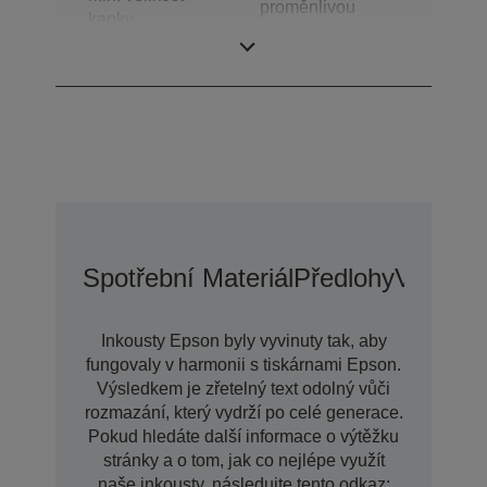
proměnlivou
kapky
velikostí kapiček
inkoustu
Spotřební Materiál
Předlohy
Voliteln
Inkousty Epson byly vyvinuty tak, aby
fungovaly v harmonii s tiskárnami Epson.
Výsledkem je zřetelný text odolný vůči
rozmazání, který vydrží po celé generace.
Pokud hledáte další informace o výtěžku
stránky a o tom, jak co nejlépe využít
naše inkousty, následujte tento odkaz: