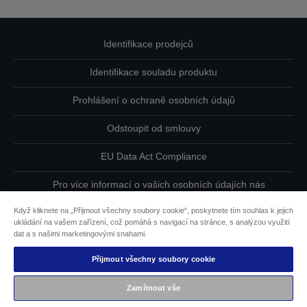
Identifikace prodejců
Identifikace souladu produktu
Prohlášení o ochraně osobních údajů
Odstoupit od smlouvy
EU Data Act Compliance
Pro více informací o vašich osobních údajích nás
kontaktujte
Když kliknete na „Přijmout všechny soubory cookie“, poskytnete tím souhlas k jejich
ukládání na vašem zařízení, což pomáhá s navigací na stránce, s analýzou využití
Informace o souborech cookie
dat a s našimi marketingovými snahami.
Závazek usnadnění přístupu společnosti Epson
Přijmout všechny soubory cookie
Zamítnout vše
Copyright © 2026 Seiko Epson