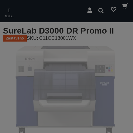
Skip
to
Hledat
main
Nabídka
content
SureLab D3000 DR Promo II
SKU: C11CC13001WX
Zastaveno