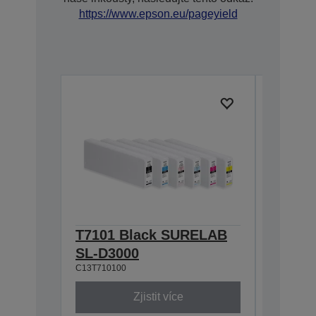
https://www.epson.eu/pageyield
T7101 Black SURELAB
T7104
SL-D3000
SL-D3
C13T710100
C13T71040
Zjistit více