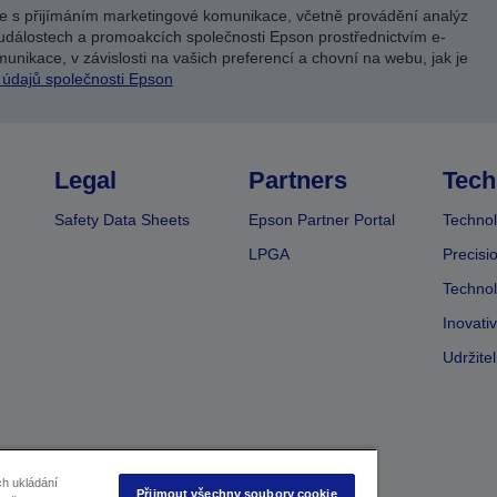
e s přijímáním marketingové komunikace, včetně provádění analýz
událostech a promoakcích společnosti Epson prostřednictvím e-
unikace, v závislosti na vašich preferencí a chovní na webu, jak je
 údajů společnosti Epson
Legal
Partners
Tech
Safety Data Sheets
Epson Partner Portal
Technol
LPGA
Precisi
Technol
Inovati
Udržite
ch ukládání
Přijmout všechny soubory cookie