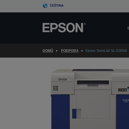
Skip
ČEŠTINA
to
main
content
DOMŮ
PODPORA
Epson SureLab SL-D3000