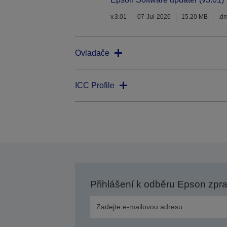
v.3.01
07-Jul-2026
15.20 MB
.d
Ovladače
ICC Profile
Přihlášení k odběru Epson zpr