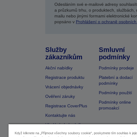
Odesláním své e-mailové adresy souhlasít
a průzkumů trhu, o produktech, službách, 
mailu nebo jinými formami elektronické kom
popsáno v
Prohlášení o ochraně osobních
Služby
Smluvní
zákazníkům
podmínky
Akční nabídky
Podmínky prodeje
Registrace produktu
Platební a dodací
podmínky
Vrácení objednávky
Podmínky použití
Ověření záruky
Podmínky online
Registrace CoverPlus
promoakcí
Kontaktujte nás
Hledání obchodníka
Když kliknete na „Přijmout všechny soubory cookie“, poskytnete tím souhlas k jeji