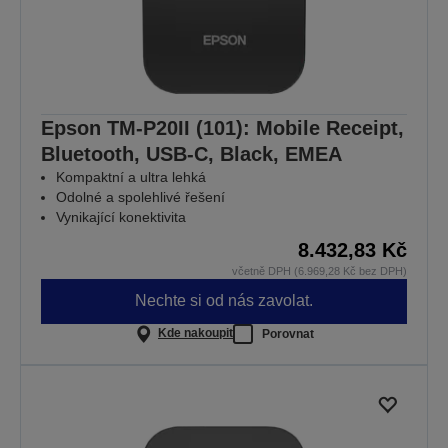
Epson TM-P20II (101): Mobile Receipt,
Bluetooth, USB-C, Black, EMEA
Kompaktní a ultra lehká
Odolné a spolehlivé řešení
Vynikající konektivita
8.432,83 Kč
včetně DPH (6.969,28 Kč bez DPH)
Nechte si od nás zavolat.
Kde nakoupit
Porovnat