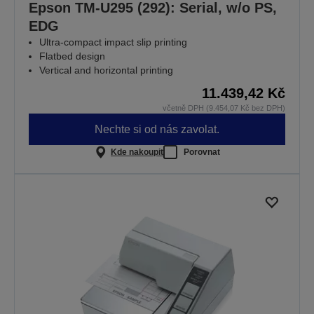
Epson TM-U295 (292): Serial, w/o PS,
EDG
Ultra-compact impact slip printing
Flatbed design
Vertical and horizontal printing
11.439,42 Kč
včetně DPH (9.454,07 Kč bez DPH)
Nechte si od nás zavolat.
Kde nakoupit
Porovnat