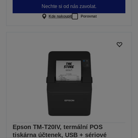
Nechte si od nás zavolat.
Kde nakoupit
Porovnat
Epson TM-T20IV, termální POS
tiskárna účtenek, USB + sériové