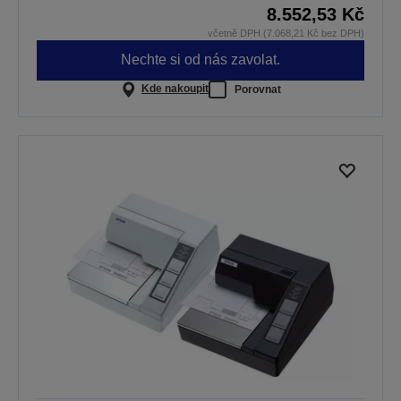
8.552,53 Kč
včetně DPH (7.068,21 Kč bez DPH)
Nechte si od nás zavolat.
Kde nakoupit
Porovnat