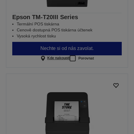
Epson TM-T20III Series
Termální POS tiskárna
Cenově dostupná POS tiskárna účtenek
Vysoká rychlost tisku
Nechte si od nás zavolat.
Kde nakoupit
Porovnat