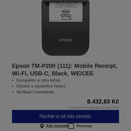
Epson TM-P20II (111): Mobile Receipt,
Wi-Fi, USB-C, Black, WE/CEE
Kompaktní a ultra lehká
Odolné a spolehlivé řešení
Vynikající konektivita
8.432,83 Kč
včetně DPH (6.969,28 Kč bez DPH)
Nechte si od nás zavolat.
Kde nakoupit
Porovnat