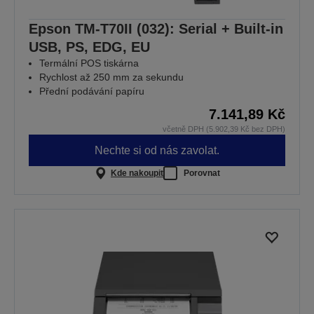
Epson TM-T70II (032): Serial + Built-in
USB, PS, EDG, EU
Termální POS tiskárna
Rychlost až 250 mm za sekundu
Přední podávání papíru
7.141,89 Kč
včetně DPH (5.902,39 Kč bez DPH)
Nechte si od nás zavolat.
Kde nakoupit
Porovnat