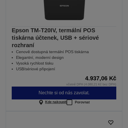
Epson TM-T20IV, termální POS
tiskárna účtenek, USB + sériové
rozhraní
Cenově dostupná termální POS tiskárna
Elegantní, moderní design
Vysoká rychlost tisku
USB/sériové připojení
4.937,06 Kč
včetně DPH (4.080,21 Kč bez DPH)
Nechte si od nás zavolat.
Kde nakoupit
Porovnat