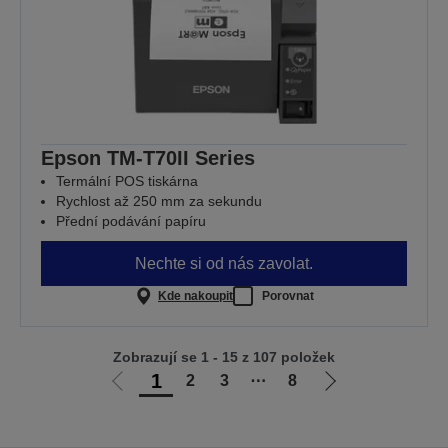
Epson TM-T70II Series
Termální POS tiskárna
Rychlost až 250 mm za sekundu
Přední podávání papíru
Nechte si od nás zavolat.
Kde nakoupit
Porovnat
Zobrazují se 1 - 15 z 107 položek
1
2
3
⋯
8
Jít
Jít
na
na
předchozí
další