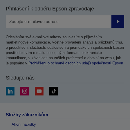
stranu
stranu
Přihlášení k odběru Epson zpravodaje
Odesla
Odesláním své e-mailové adresy souhlasíte s přijímáním
marketingové komunikace, včetně provádění analýz a průzkumů trhu,
o produktech, službách, událostech a promoakcích společnosti Epson
prostřednictvím e-mailu nebo jinými formami elektronické
komunikace, v závislosti na vašich preferencí a chovní na webu, jak
je popsáno v
Prohlášení o ochraně osobních údajů společnosti Epson
Sledujte nás
Služby zákazníkům
Akční nabídky