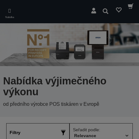
Skip
to
Hledat
main
Nabídka
content
Nabídka výjimečného
výkonu
od předního výrobce POS tiskáren v Evropě
Seřadit podle:
Filtry