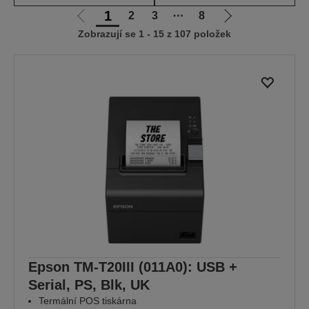
1
2
3
⋯
8
Jít
Jít
Zobrazují se 1 - 15 z 107 položek
na
na
předchozí
další
stranu
stranu
Epson TM-T20III (011A0): USB +
Serial, PS, Blk, UK
Termální POS tiskárna