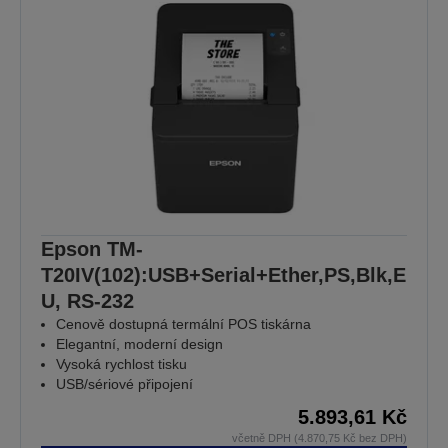
Epson TM-
T20IV(102):USB+Serial+Ether,PS,Blk,E
U, RS-232
Cenově dostupná termální POS tiskárna
Elegantní, moderní design
Vysoká rychlost tisku
USB/sériové připojení
5.893,61 Kč
včetně DPH (4.870,75 Kč bez DPH)