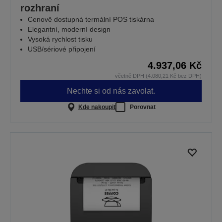
rozhraní
Cenově dostupná termální POS tiskárna
Elegantní, moderní design
Vysoká rychlost tisku
USB/sériové připojení
4.937,06 Kč
včetně DPH (4.080,21 Kč bez DPH)
Nechte si od nás zavolat.
Kde nakoupit
Porovnat