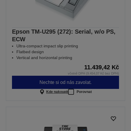
Epson TM-U295 (272): Serial, w/o PS,
ECW
Ultra-compact impact slip printing
Flatbed design
Vertical and horizontal printing
11.439,42 Kč
včetně DPH (9.454,07 Kč bez DPH)
Nechte si od nás zavolat.
Kde nakoupit
Porovnat