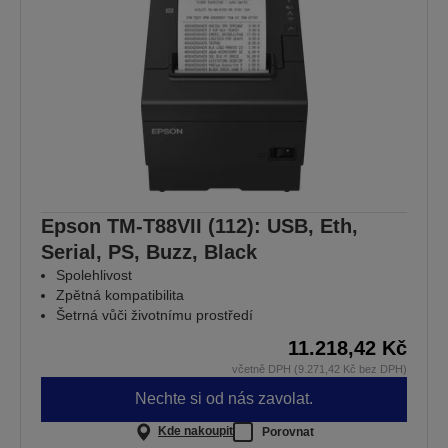
Epson TM-T88VII (112): USB, Eth,
Serial, PS, Buzz, Black
Spolehlivost
Zpětná kompatibilita
Šetrná vůči životnímu prostředí
11.218,42 Kč
včetně DPH (9.271,42 Kč bez DPH)
Nechte si od nás zavolat.
Kde nakoupit
Porovnat