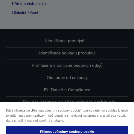
Přímý potisk textilu
Globální řešení
Identifikace prodejců
Identifikace souladu produktu
Prohlášení o ochraně osobních údajů
Odstoupit od smlouvy
EU Data Act Compliance
Pro více informací o vašich osobních údajích nás
kontaktujte
Když kliknete na „Přijmout všechny soubory cookie“, poskytnete tím souhlas k jejich
ukládání na vašem zařízení, což pomáhá s navigací na stránce, s analýzou využití
Informace o souborech cookie
dat a s našimi marketingovými snahami.
Přijmout všechny soubory cookie
Závazek usnadnění přístupu společnosti Epson