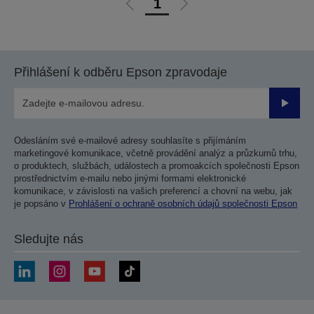
1
Jít
Jít
na
na
předchozí
další
stranu
stranu
Přihlášení k odběru Epson zpravodaje
Odesla
Odesláním své e-mailové adresy souhlasíte s přijímáním
marketingové komunikace, včetně provádění analýz a průzkumů trhu,
o produktech, službách, událostech a promoakcích společnosti Epson
prostřednictvím e-mailu nebo jinými formami elektronické
komunikace, v závislosti na vašich preferencí a chovní na webu, jak
je popsáno v
Prohlášení o ochraně osobních údajů společnosti Epson
Sledujte nás