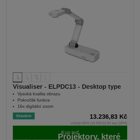
Visualiser - ELPDC13 - Desktop type
Vysoká kvalita obrazu
Pokročilé funkce
16x digitální zoom
13.236,83 Kč
Skladem
včetně DPH (10.939,53 Kč bez DPH)
Kup teď
Projektory, které