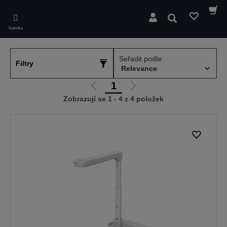
Skip
to
Hledat
main
Nabídka
content
Seřadit podle:
Filtry
1
Jít
Jít
Zobrazují se 1 - 4 z 4 položek
na
na
předchozí
další
stranu
stranu