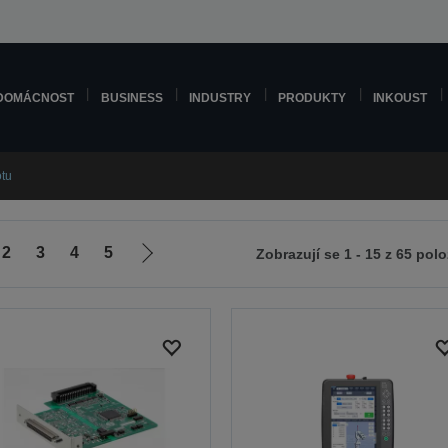
DOMÁCNOST
BUSINESS
INDUSTRY
PRODUKTY
INKOUST
otu
2
3
4
5
Zobrazují se 1 - 15 z 65 pol
Jít
na
zí
další
stranu