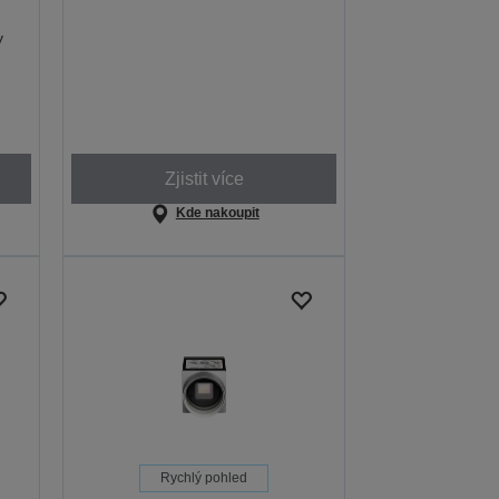
y
Zjistit více
Kde nakoupit
Rychlý pohled