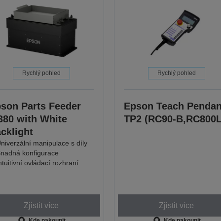
Rychlý pohled
Rychlý pohled
son Parts Feeder
Epson Teach Pendan
380 with White
TP2 (RC90-B,RC800L
cklight
niverzální manipulace s díly
nadná konfigurace
ntuitivní ovládací rozhraní
Zjistit více
Zjistit více
Kde nakoupit
Kde nakoupit