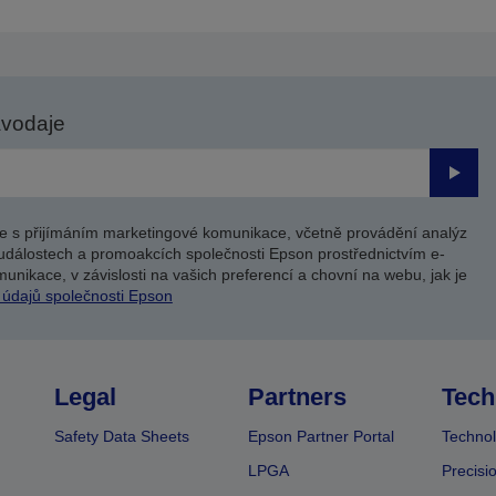
tranu
stranu
avodaje
Odesl
e s přijímáním marketingové komunikace, včetně provádění analýz
událostech a promoakcích společnosti Epson prostřednictvím e-
unikace, v závislosti na vašich preferencí a chovní na webu, jak je
 údajů společnosti Epson
Legal
Partners
Tech
Safety Data Sheets
Epson Partner Portal
Technol
LPGA
Precisi