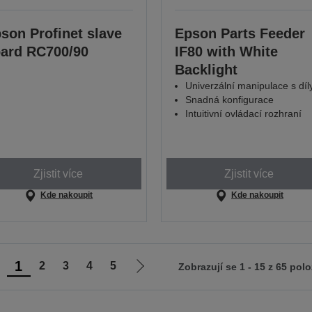
son Profinet slave
Epson Parts Feeder
ard RC700/90
IF80 with White
Backlight
Univerzální manipulace s díl
Snadná konfigurace
Intuitivní ovládací rozhraní
Zjistit více
Zjistit více
Kde nakoupit
Kde nakoupit
1
2
3
4
5
Zobrazují se 1 - 15 z 65 pol
ít
Jít
na
na
ředchozí
další