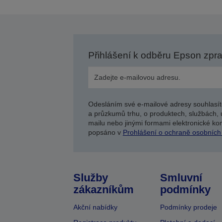
s
Přihlášení k odběru Epson zpr
Odesláním své e-mailové adresy souhlasít
a průzkumů trhu, o produktech, službách, 
mailu nebo jinými formami elektronické kom
popsáno v
Prohlášení o ochraně osobních
Služby
Smluvní
zákazníkům
podmínky
Akční nabídky
Podmínky prodeje