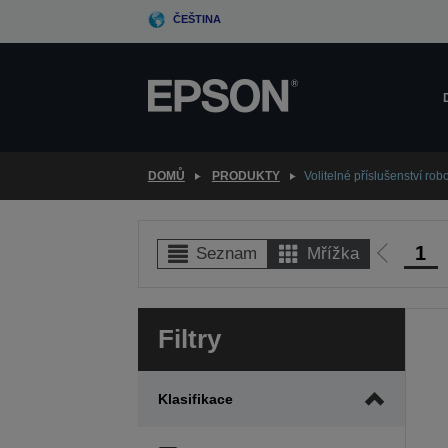
Skip
ČEŠTINA
to
main
content
DOMŮ
PRODUKTY
Volitelné příslušenství rob
1
Seznam
Mřížka
Jít
na
předcho
Filtry
stranu
Klasifikace