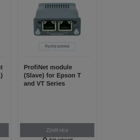
Rychlý pohled
t
ProfiNet module
)
(Slave) for Epson T
and VT Series
Zjistit více
Kde nakoupit