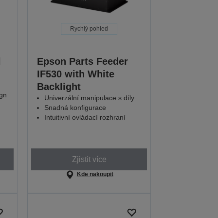
Rychlý pohled
l
Epson Parts Feeder
IF530 with White
Backlight
ign
Univerzální manipulace s díly
Snadná konfigurace
Intuitivní ovládací rozhraní
Zjistit více
Kde nakoupit