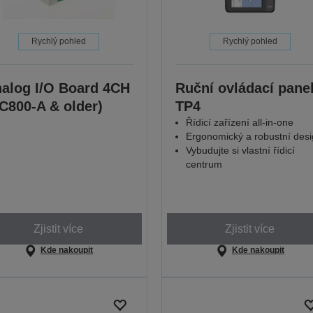
Rychlý pohled
Rychlý pohled
alog I/O Board 4CH
Ruční ovládací pane
C800-A & older)
TP4
Řídicí zařízení all-in-one
Ergonomický a robustní des
Vybudujte si vlastní řídicí
centrum
Zjistit více
Zjistit více
Kde nakoupit
Kde nakoupit