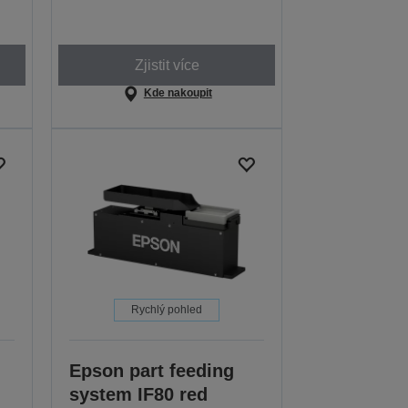
Zjistit více
Kde nakoupit
Rychlý pohled
Epson part feeding
system IF80 red