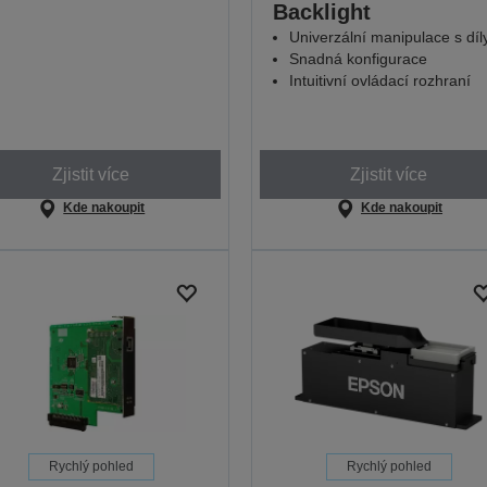
Backlight
Univerzální manipulace s díl
Snadná konfigurace
Intuitivní ovládací rozhraní
Zjistit více
Zjistit více
Kde nakoupit
Kde nakoupit
Rychlý pohled
Rychlý pohled