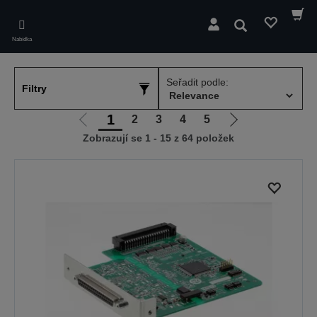
Skip
to
Hledat
main
Nabídka
content
Seřadit podle:
Filtry
1
2
3
4
5
Jít
Jít
Zobrazují se 1 - 15 z 64 položek
na
na
předchozí
další
stranu
stranu