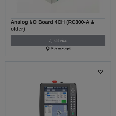
Analog I/O Board 4CH (RC800-A &
older)
Zjistit více
Kde nakoupit