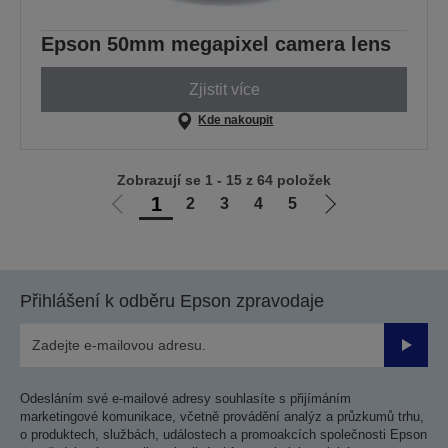
Epson 50mm megapixel camera lens
Zjistit více
Kde nakoupit
Zobrazují se 1 - 15 z 64 položek
1
2
3
4
5
Jít
Jít
na
na
předchozí
další
stranu
stranu
Přihlášení k odběru Epson zpravodaje
Odesla
Odesláním své e-mailové adresy souhlasíte s přijímáním
marketingové komunikace, včetně provádění analýz a průzkumů trhu,
o produktech, službách, událostech a promoakcích společnosti Epson