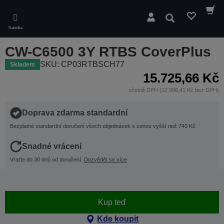
Skip
to
Hledat
main
Nabídka
content
CW-C6500 3Y RTBS CoverPlus
SKU: CP03RTBSCH77
Skladem
15.725,66 Kč
včetně DPH (12.996,41 Kč bez DPH)
Doprava zdarma standardní
Bezplatné standardní doručení všech objednávek s cenou vyšší než 740 Kč
Snadné vrácení
Vraťte do 30 dnů od doručení.
Dozvědět se více
Kup teď
Kde koupit