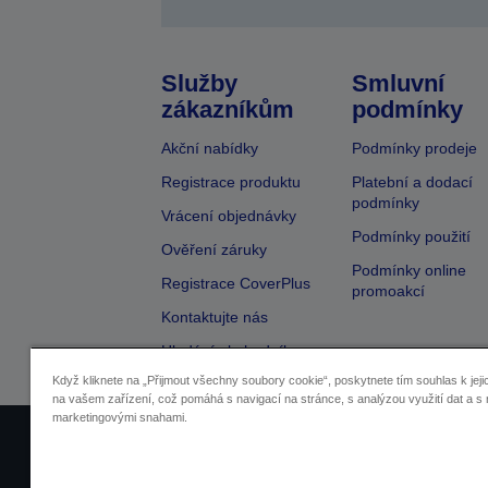
Služby
Smluvní
zákazníkům
podmínky
Akční nabídky
Podmínky prodeje
Registrace produktu
Platební a dodací
podmínky
Vrácení objednávky
Podmínky použití
Ověření záruky
Podmínky online
Registrace CoverPlus
promoakcí
Kontaktujte nás
Hledání obchodníka
Když kliknete na „Přijmout všechny soubory cookie“, poskytnete tím souhlas k jeji
na vašem zařízení, což pomáhá s navigací na stránce, s analýzou využití dat a s 
marketingovými snahami.
Identifikace prodejců
Identifikace sou
Pro více informací o vašich osobních ú