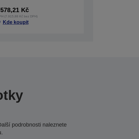
.578,21 Kč
PH (7.915,88 Kč bez DPH)
Kde koupit
otky
Další podrobnosti naleznete
u.