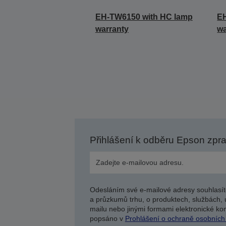
EH-TW6150 with HC lamp
EH
warranty
wa
Přihlášení k odběru Epson zpr
Odesláním své e-mailové adresy souhlasít
a průzkumů trhu, o produktech, službách, 
mailu nebo jinými formami elektronické kom
popsáno v
Prohlášení o ochraně osobních