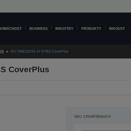
DOMÁCNOST
BUSINESS
INDUSTRY
PRODUKTY
INKOUST
US
EH-TW61/6250 4Y RTBS CoverPlus
S CoverPlus
SKU: CP04RTBSHA74