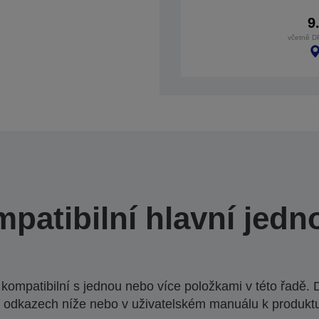
9
včetně D
patibilní hlavní jedn
ompatibilní s jednou nebo více položkami v této řadě. 
 odkazech níže nebo v uživatelském manuálu k produkt