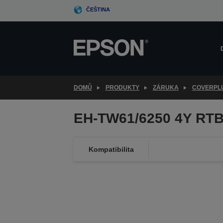
Skip
ČEŠTINA
to
main
content
DOMŮ
PRODUKTY
ZÁRUKA
COVERPL
EH-TW61/6250 4Y RTB
Kompatibilita