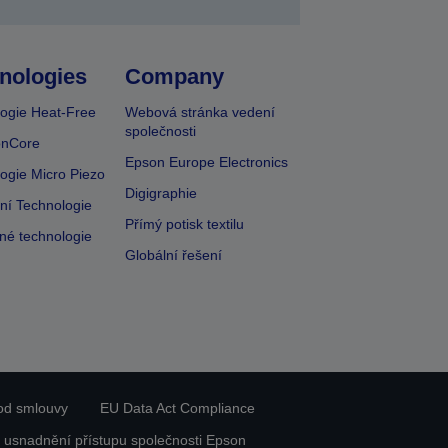
nologies
Company
ogie Heat-Free
Webová stránka vedení
společnosti
onCore
Epson Europe Electronics
ogie Micro Piezo
Digigraphie
vní Technologie
Přímý potisk textilu
lné technologie
Globální řešení
od smlouvy
EU Data Act Compliance
 usnadnění přístupu společnosti Epson