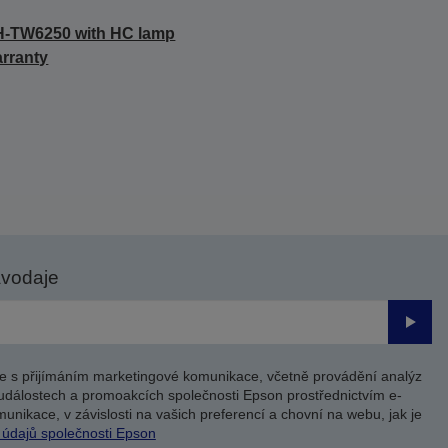
-TW6250 with HC lamp
rranty
avodaje
Odesl
e s přijímáním marketingové komunikace, včetně provádění analýz
událostech a promoakcích společnosti Epson prostřednictvím e-
unikace, v závislosti na vašich preferencí a chovní na webu, jak je
 údajů společnosti Epson