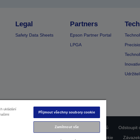
Legal
Partners
Tech
Safety Data Sheets
Epson Partner Portal
Technol
LPGA
Precisi
Technol
Inovati
Udržite
ch ukládání
Přijmout všechny soubory cookie
našimi
ladu produktu
Prohlášení o ochraně osobních údajů
Zamítnout vše
Odstoupit 
dajích nás kontaktujte
Informace o souborech cookie
Závazek