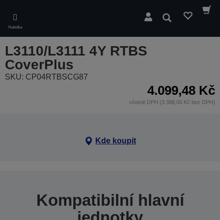
Skip
to
Hledat
main
Nabídka
content
L3110/L3111 4Y RTBS
CoverPlus
SKU: CP04RTBSCG87
4.099,48 Kč
včetně DPH (3.388,00 Kč bez DPH)
Kde koupit
Kompatibilní hlavní
jednotky