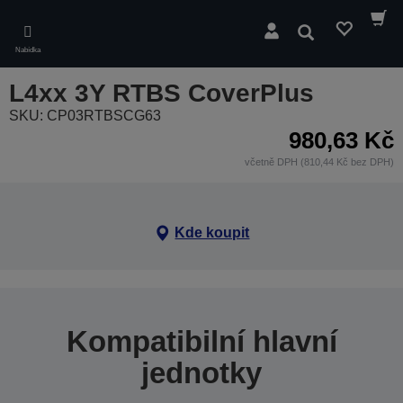
Skip
to
Hledat
main
Nabídka
content
L4xx 3Y RTBS CoverPlus
SKU: CP03RTBSCG63
980,63 Kč
včetně DPH (810,44 Kč bez DPH)
Kde koupit
Kompatibilní hlavní
jednotky