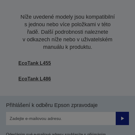
Níže uvedené modely jsou kompatibilní
s jednou nebo více položkami v této
řadě. Další podrobnosti naleznete
v odkazech níže nebo v uživatelském
manuálu k produktu.
EcoTank L455
EcoTank L486
Přihlášení k odběru Epson zpravodaje
Odesla
Odesláním své e-mailové adresy souhlasíte s přijímáním