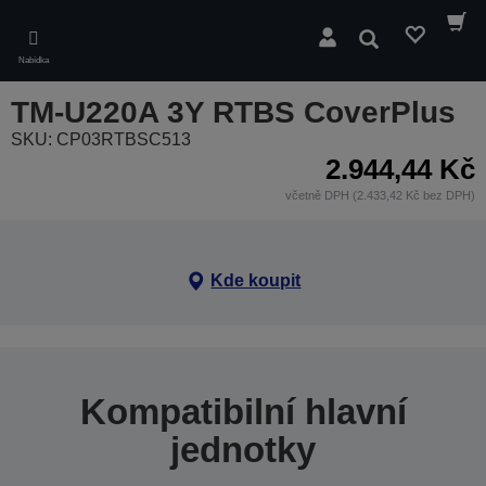
Skip
to
Hledat
main
Nabídka
content
TM-U220A 3Y RTBS CoverPlus
SKU: CP03RTBSC513
2.944,44 Kč
včetně DPH (2.433,42 Kč bez DPH)
Kde koupit
Kompatibilní hlavní
jednotky