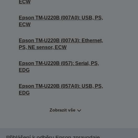
ECW
Epson TM-U220B (007A0): USB, PS,
ECW
Epson TM-U220B (007A3): Ethernet,
PS, NE sensor, ECW
Epson TM-U220B (057): Serial, PS,
EDG
Epson TM-U220B (057A0): USB, PS,
EDG
Zobrazit vše
Přihlášení k odběru Epson zpravodaje