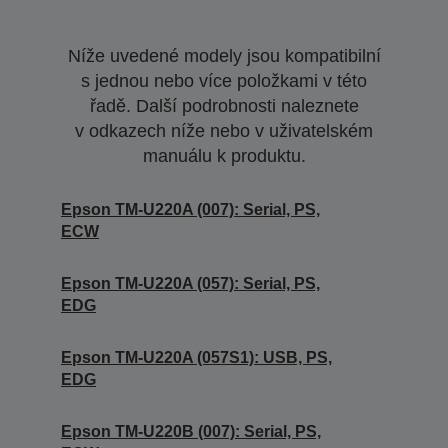
Níže uvedené modely jsou kompatibilní
s jednou nebo více položkami v této
řadě. Další podrobnosti naleznete
v odkazech níže nebo v uživatelském
manuálu k produktu.
Epson TM-U220A (007): Serial, PS,
ECW
Epson TM-U220A (057): Serial, PS,
EDG
Epson TM-U220A (057S1): USB, PS,
EDG
Epson TM-U220B (007): Serial, PS,