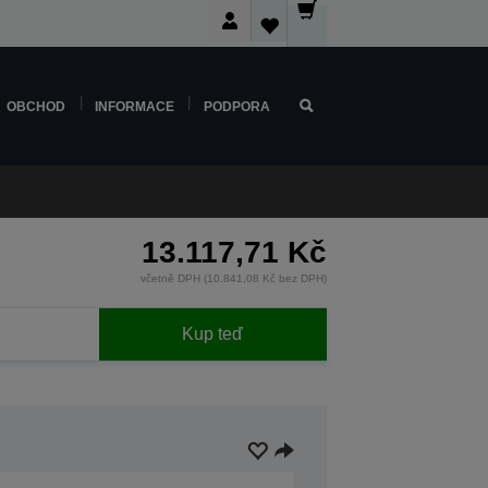
OBCHOD
INFORMACE
PODPORA
13.117,71 Kč
včetně DPH (10.841,08 Kč bez DPH)
Kup teď