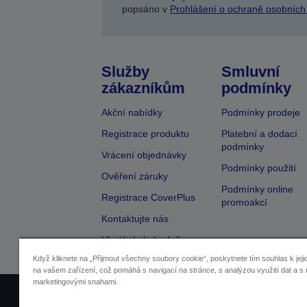
popsáno v
Prohlášení o ochraně osobních
Služby
Smluvní
zákazníkům
podmínky
Akční nabídky
Podmínky prodeje
Registrace produktu
Platební a dodací
podmínky
Vrácení objednávky
Podmínky použití
Ověření záruky
Podmínky online
Registrace CoverPlus
promoakcí
Kontaktujte nás
Hledání obchodníka
Když kliknete na „Přijmout všechny soubory cookie“, poskytnete tím souhlas k jeji
na vašem zařízení, což pomáhá s navigací na stránce, s analýzou využití dat a s 
marketingovými snahami.
Identifikace prodejců
Identifikace sou