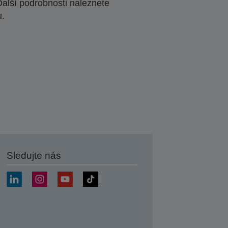
Další podrobnosti naleznete
u.
Sledujte nás
at