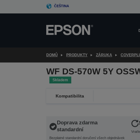
Skip
ČEŠTINA
to
main
content
DOMŮ
PRODUKTY
ZÁRUKA
COVERPL
WF DS-570W 5Y OSSW
Skladem
Kompatibilita
Doprava zdarma
standardní
Vraťt
Bezplatné standardní doručení všech objednávek