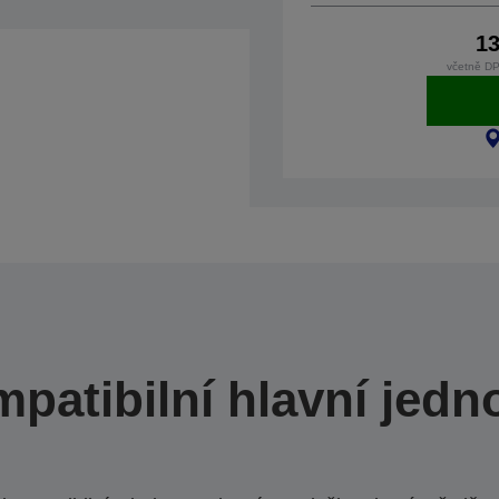
13
včetně DP
patibilní hlavní jedn