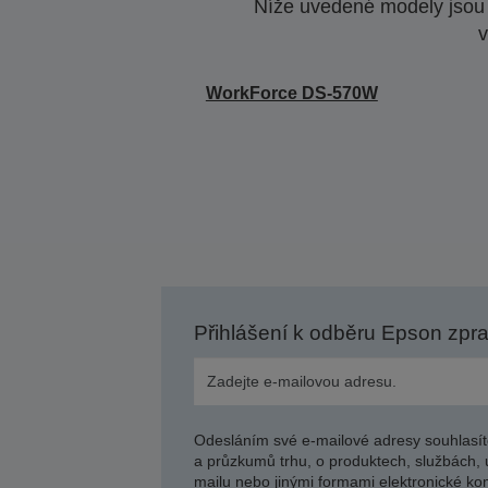
Níže uvedené modely jsou k
v
WorkForce DS-570W
Přihlášení k odběru Epson zpr
Odesláním své e-mailové adresy souhlasít
a průzkumů trhu, o produktech, službách, 
mailu nebo jinými formami elektronické kom