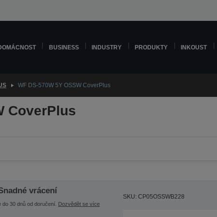
DOMÁCNOST
BUSINESS
INDUSTRY
PRODUKTY
INKOUST
US
WF DS-570W 5Y OSSW CoverPlus
 CoverPlus
Snadné vrácení
SKU: CP05OSSWB228
e do 30 dnů od doručení.
Dozvědět se více