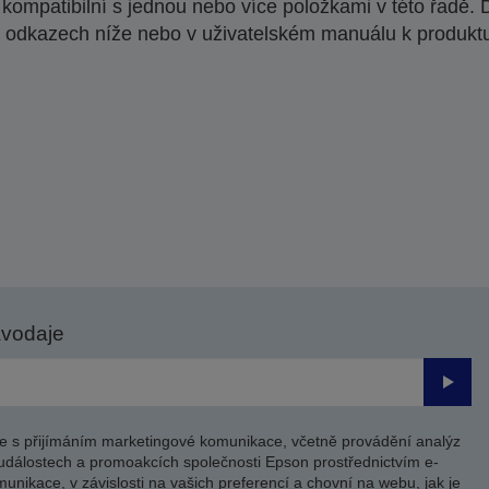
ompatibilní s jednou nebo více položkami v této řadě. 
 odkazech níže nebo v uživatelském manuálu k produkt
avodaje
Odesl
e s přijímáním marketingové komunikace, včetně provádění analýz
událostech a promoakcích společnosti Epson prostřednictvím e-
unikace, v závislosti na vašich preferencí a chovní na webu, jak je