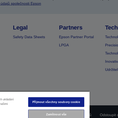
 údajů společnosti Epson
Legal
Partners
Tech
Safety Data Sheets
Epson Partner Portal
Technol
LPGA
Precisi
Technol
Inovati
Udržite
ch ukládání
Přijmout všechny soubory cookie
našimi
ladu produktu
Prohlášení o ochraně osobních údajů
Zamítnout vše
Odstoupit 