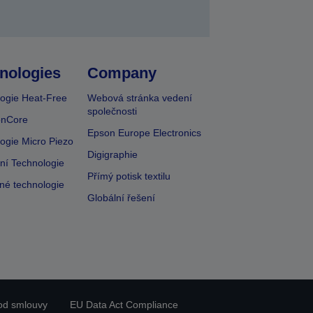
nologies
Company
ogie Heat-Free
Webová stránka vedení
společnosti
onCore
Epson Europe Electronics
ogie Micro Piezo
Digigraphie
vní Technologie
Přímý potisk textilu
lné technologie
Globální řešení
od smlouvy
EU Data Act Compliance