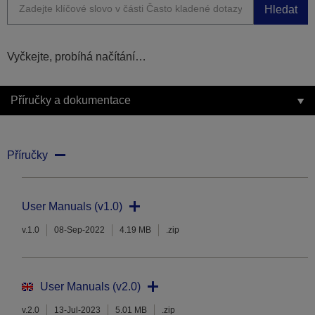
Hledat
Vyčkejte, probíhá načítání…
Příručky a dokumentace
Příručky
User Manuals (v1.0)
v.1.0
08-Sep-2022
4.19 MB
.zip
User Manuals (v2.0)
v.2.0
13-Jul-2023
5.01 MB
.zip