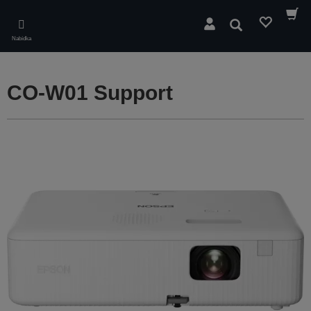
Skip
to
Hledat
main
Nabídka
content
CO-W01 Support