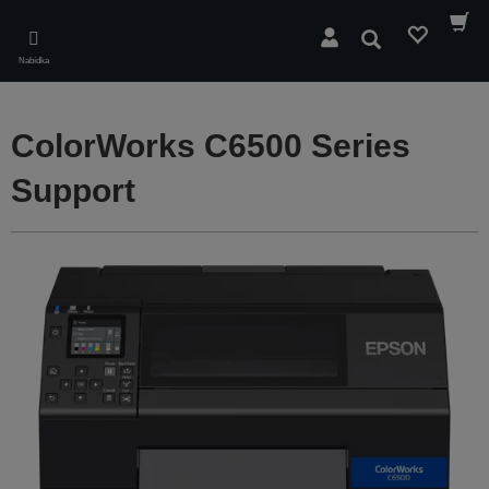
Skip
to
Hledat
main
Nabídka
content
ColorWorks C6500 Series
Support