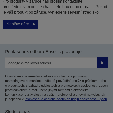
Pro produkty v záruce nás prosím kontaktujte
prostřednictvím online chatu, telefonu nebo e-mailu. Pokud
je váš produkt po záruce, vyhledejte servisní středisko.
Napište nám
Přihlášení k odběru Epson zpravodaje
Odesla
Odesláním své e-mailové adresy souhlasíte s přijímáním
marketingové komunikace, včetně provádění analýz a průzkumů trhu,
o produktech, službách, událostech a promoakcích společnosti Epson
prostřednictvím e-mailu nebo jinými formami elektronické
komunikace, v závislosti na vašich preferencí a chovní na webu, jak
je popsáno v
Prohlášení o ochraně osobních údajů společnosti Epson
Sledujte nás