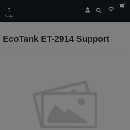
Skip
to
Hledat
main
Nabídka
content
EcoTank ET-2914 Support