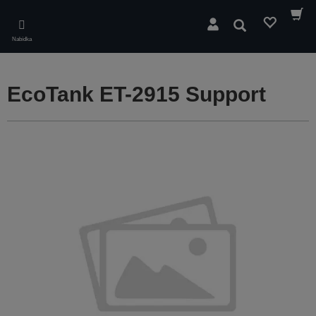
Skip
to
Hledat
main
Nabídka
content
EcoTank ET-2915 Support