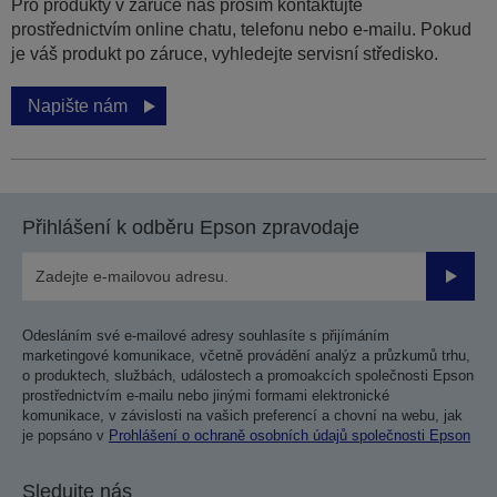
Pro produkty v záruce nás prosím kontaktujte
prostřednictvím online chatu, telefonu nebo e-mailu. Pokud
je váš produkt po záruce, vyhledejte servisní středisko.
Napište nám
Přihlášení k odběru Epson zpravodaje
Odesla
Odesláním své e-mailové adresy souhlasíte s přijímáním
marketingové komunikace, včetně provádění analýz a průzkumů trhu,
o produktech, službách, událostech a promoakcích společnosti Epson
prostřednictvím e-mailu nebo jinými formami elektronické
komunikace, v závislosti na vašich preferencí a chovní na webu, jak
je popsáno v
Prohlášení o ochraně osobních údajů společnosti Epson
Sledujte nás