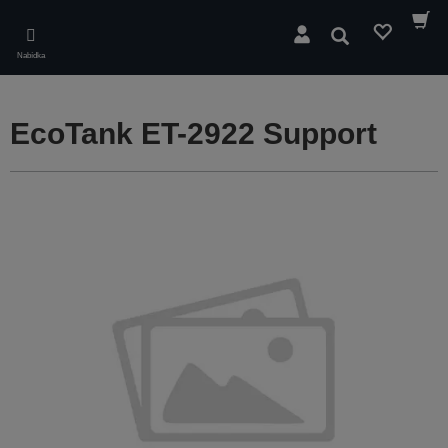
Skip
to
Hledat
main
Nabídka
content
EcoTank ET-2922 Support