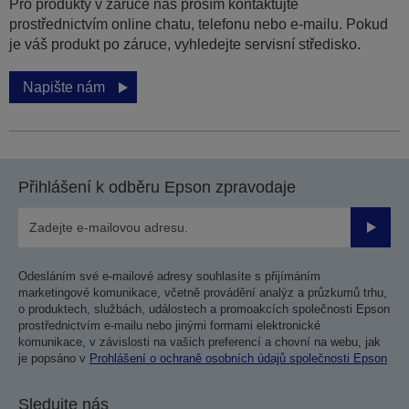
Pro produkty v záruce nás prosím kontaktujte
prostřednictvím online chatu, telefonu nebo e-mailu. Pokud
je váš produkt po záruce, vyhledejte servisní středisko.
Napište nám
Přihlášení k odběru Epson zpravodaje
Odesla
Odesláním své e-mailové adresy souhlasíte s přijímáním
marketingové komunikace, včetně provádění analýz a průzkumů trhu,
o produktech, službách, událostech a promoakcích společnosti Epson
prostřednictvím e-mailu nebo jinými formami elektronické
komunikace, v závislosti na vašich preferencí a chovní na webu, jak
je popsáno v
Prohlášení o ochraně osobních údajů společnosti Epson
Sledujte nás