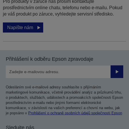
Pro produkty v záruce nás prosím kontaktujte
prostřednictvím online chatu, telefonu nebo e-mailu. Pokud
je váš produkt po záruce, vyhledejte servisní středisko.
Napište nám
Přihlášení k odběru Epson zpravodaje
Odesla
Odesláním své e-mailové adresy souhlasíte s přijímáním
marketingové komunikace, včetně provádění analýz a průzkumů trhu,
o produktech, službách, událostech a promoakcích společnosti Epson
prostřednictvím e-mailu nebo jinými formami elektronické
komunikace, v závislosti na vašich preferencí a chovní na webu, jak
je popsáno v
Prohlášení o ochraně osobních údajů společnosti Epson
Sledujte nás