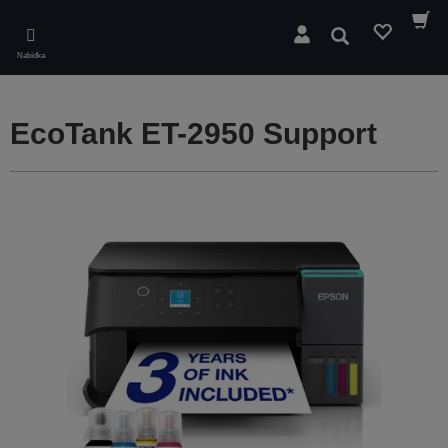
Skip
to
Hledat
main
Nabídka
content
EcoTank ET-2950 Support