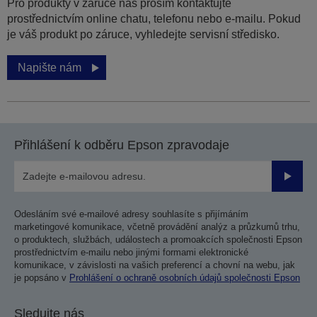
Pro produkty v záruce nás prosím kontaktujte
prostřednictvím online chatu, telefonu nebo e-mailu. Pokud
je váš produkt po záruce, vyhledejte servisní středisko.
Napište nám
Přihlášení k odběru Epson zpravodaje
Odesla
Odesláním své e-mailové adresy souhlasíte s přijímáním
marketingové komunikace, včetně provádění analýz a průzkumů trhu,
o produktech, službách, událostech a promoakcích společnosti Epson
prostřednictvím e-mailu nebo jinými formami elektronické
komunikace, v závislosti na vašich preferencí a chovní na webu, jak
je popsáno v
Prohlášení o ochraně osobních údajů společnosti Epson
Sledujte nás