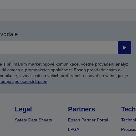
avodaje
Odesl
e s přijímáním marketingové komunikace, včetně provádění analýz
událostech a promoakcích společnosti Epson prostřednictvím e-
unikace, v závislosti na vašich preferencí a chovní na webu, jak je
 údajů společnosti Epson
Legal
Partners
Tech
Safety Data Sheets
Epson Partner Portal
Technol
LPGA
Precisi