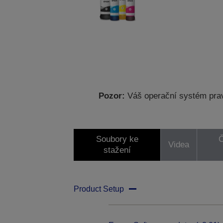
Pozor:
Váš operační systém prav
Soubory ke
Č
Videa
stažení
Product Setup