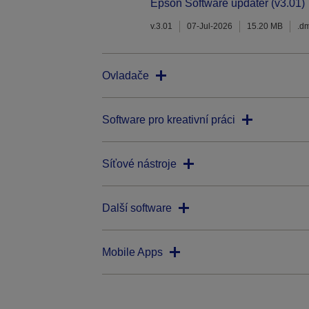
Epson Software updater (v3.01)
v.3.01
07-Jul-2026
15.20 MB
.d
Ovladače
Software pro kreativní práci
Síťové nástroje
Další software
Mobile Apps