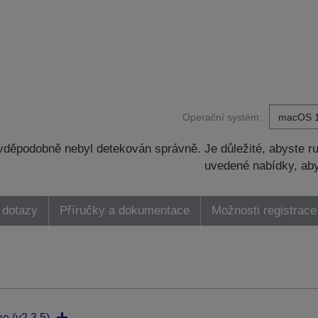
Operační systém:
děpodobně nebyl detekován správně. Je důležité, abyste ru
uvedené nabídky, aby
 dotazy
Příručky a dokumentace
Možnosti registrace
ne (v2.3.5)