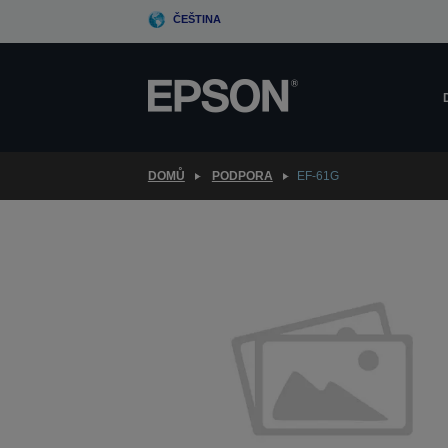
Skip
ČEŠTINA
to
main
content
DOMŮ
PODPORA
EF-61G