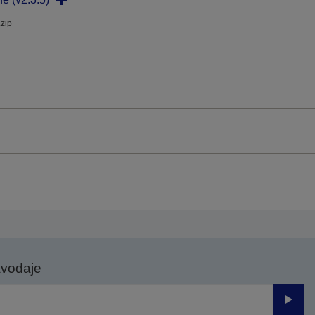
.zip
avodaje
Odesl