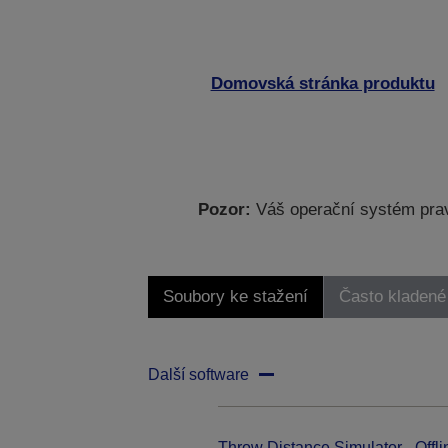
Domovská stránka produktu
Pozor:
Váš operační systém prav
Soubory ke stažení
Často kladené
Další software
Throw Distance Simulator - Offli