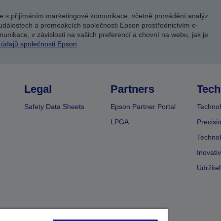
e s přijímáním marketingové komunikace, včetně provádění analýz
událostech a promoakcích společnosti Epson prostřednictvím e-
unikace, v závislosti na vašich preferencí a chovní na webu, jak je
 údajů společnosti Epson
Legal
Partners
Tech
Safety Data Sheets
Epson Partner Portal
Technol
LPGA
Precisi
Technol
Inovati
Udržite