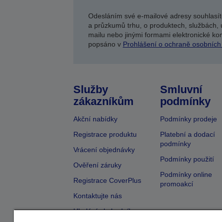
Odesláním své e-mailové adresy souhlasít
a průzkumů trhu, o produktech, službách, 
mailu nebo jinými formami elektronické kom
popsáno v
Prohlášení o ochraně osobních
Služby
Smluvní
zákazníkům
podmínky
Akční nabídky
Podmínky prodeje
Registrace produktu
Platební a dodací
podmínky
Vrácení objednávky
Podmínky použití
Ověření záruky
Podmínky online
Registrace CoverPlus
promoakcí
Kontaktujte nás
Hledání obchodníka