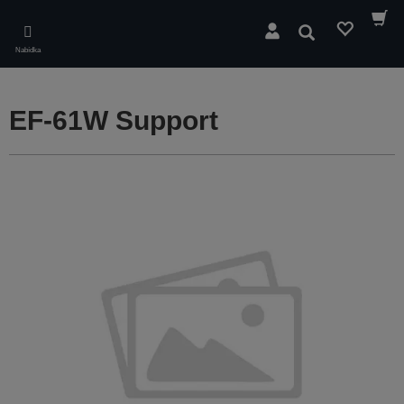
Skip
to
Hledat
main
Nabídka
content
EF-61W Support