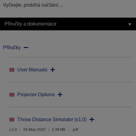
Vyčkejte, probíhá načítání…
Příručky a dokumentace
Příručky
User Manuals
Projector Options
Throw Distance Simulator (v1.0)
v.1.0
05-May-2020
2.39 MB
.pdf