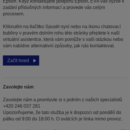
Epson. Když kontaktujete podporu Epson, EVA vás vyzve k
zadání příslušných informací a provede vás celým
procesem.
Kliknutím na tlačítko Spustit nyní nebo na ikonu chatovací
bubliny v pravém dolním rohu této stránky přejdete k naší
virtuální asistentce, která vám pomůže s vaší otázkou nebo
vám nabídne alternativní způsoby, jak nás kontaktovat.
Začít hned
Zavolejte nám
Zavolejte nám a promluvte si s jedním z našich specialistů
+420 246 037 281
Upozorňujeme, že tato služba je k dispozici od pondělí do
pátku od 9:00 do 18:00 h. O svátcích je linka mimo provoz.