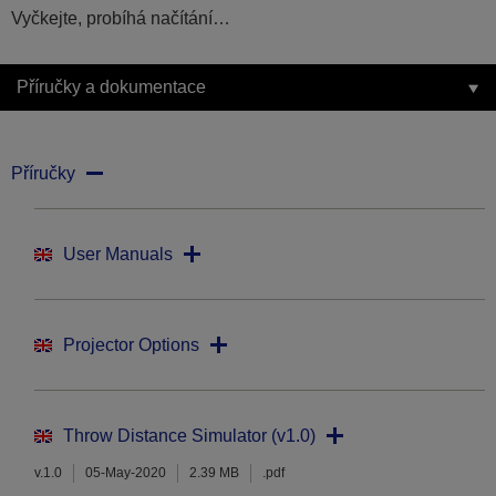
Vyčkejte, probíhá načítání…
Příručky a dokumentace
Příručky
User Manuals
Projector Options
Throw Distance Simulator (v1.0)
v.1.0
05-May-2020
2.39 MB
.pdf