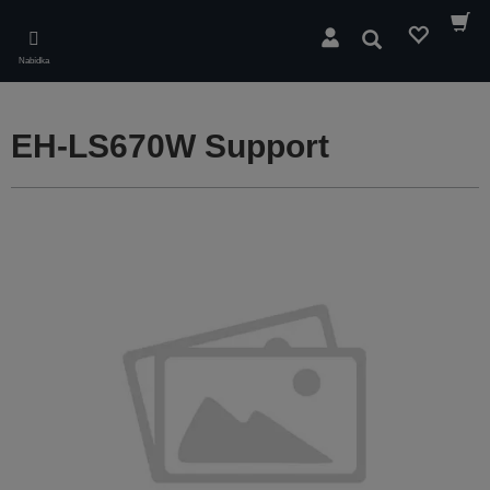
Skip
to
Hledat
main
Nabídka
content
EH-LS670W Support