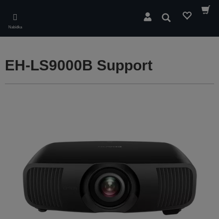
Skip
to
Hledat
main
Nabídka
content
EH-LS9000B Support