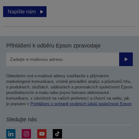
Napište nám
Přihlášení k odběru Epson zpravodaje
Odesla
Odesláním své e-mailové adresy souhlasíte s přijímáním
marketingové komunikace, včetně provádění analýz a průzkumů trhu,
o produktech, službách, událostech a promoakcích společnosti Epson
prostřednictvím e-mailu nebo jinými formami elektronické
komunikace, v závislosti na vašich preferencí a chovní na webu, jak
je popsáno v
Prohlášení o ochraně osobních údajů společnosti Epson
Sledujte nás