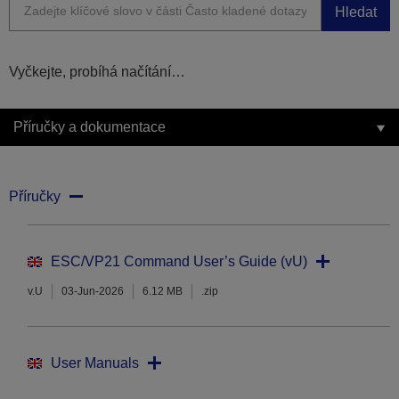
Hledat
Vyčkejte, probíhá načítání…
Příručky a dokumentace
Příručky
ESC/VP21 Command User’s Guide (vU)
v.U
03-Jun-2026
6.12 MB
.zip
User Manuals