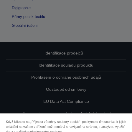
Digigraphie
Přímý potisk textilu
Globální řešení
Identifikace prodejců
Identifikace souladu produktu
Prohlášení o ochraně osobních údajů
Odstoupit od smlouvy
EU Data Act Compliance
Pro více informací o vašich osobních údajích nás
kontaktujte
Když kliknete na „Přijmout všechny soubory cookie“, poskytnete tím souhlas k jejich
ukládání na vašem zařízení, což pomáhá s navigací na stránce, s analýzou využití
Informace o souborech cookie
dat a s našimi marketingovými snahami.