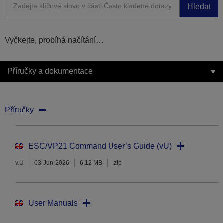
Hledat
Vyčkejte, probíhá načítání…
Příručky a dokumentace
Příručky
ESC/VP21 Command User’s Guide (vU)
v.U
03-Jun-2026
6.12 MB
.zip
User Manuals