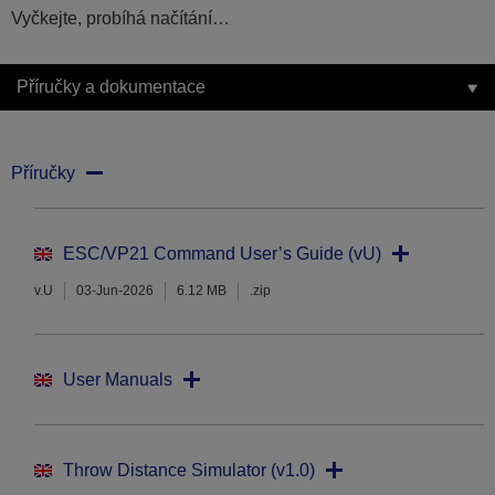
Vyčkejte, probíhá načítání…
Příručky a dokumentace
Příručky
ESC/VP21 Command User’s Guide (vU)
v.U
03-Jun-2026
6.12 MB
.zip
User Manuals
Throw Distance Simulator (v1.0)