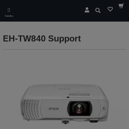
Skip
to
Hledat
main
Nabídka
content
EH-TW840 Support