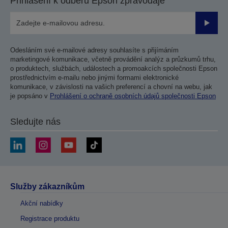
Přihlášení k odběru Epson zpravodaje
Odesla
Odesláním své e-mailové adresy souhlasíte s přijímáním
marketingové komunikace, včetně provádění analýz a průzkumů trhu,
o produktech, službách, událostech a promoakcích společnosti Epson
prostřednictvím e-mailu nebo jinými formami elektronické
komunikace, v závislosti na vašich preferencí a chovní na webu, jak
je popsáno v
Prohlášení o ochraně osobních údajů společnosti Epson
Sledujte nás
Služby zákazníkům
Akční nabídky
Registrace produktu