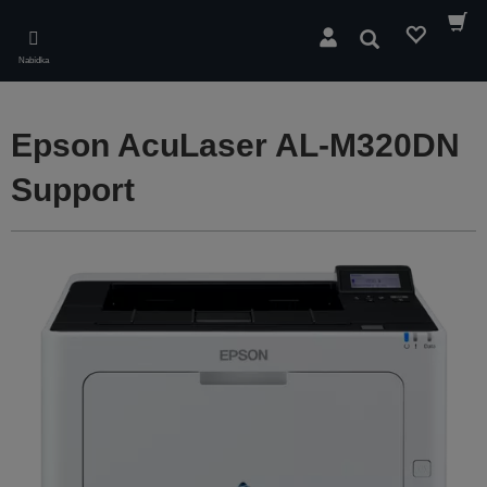
Skip
to
Hledat
main
Nabídka
content
Epson AcuLaser AL-M320DN
Support