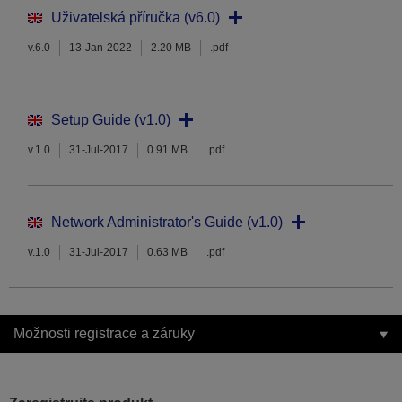
Uživatelská příručka (v6.0)
v.6.0
13-Jan-2022
2.20 MB
.pdf
Setup Guide (v1.0)
v.1.0
31-Jul-2017
0.91 MB
.pdf
Network Administrator's Guide (v1.0)
v.1.0
31-Jul-2017
0.63 MB
.pdf
Možnosti registrace a záruky