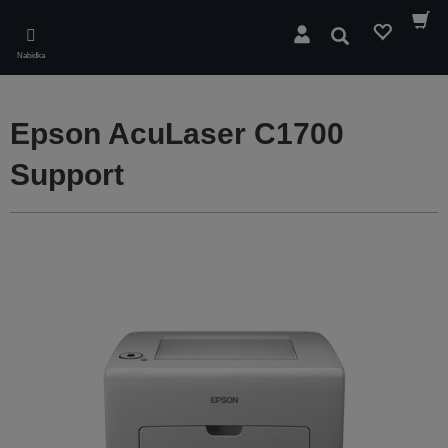
Skip
to
Hledat
main
Nabídka
content
Epson AcuLaser C1700
Support