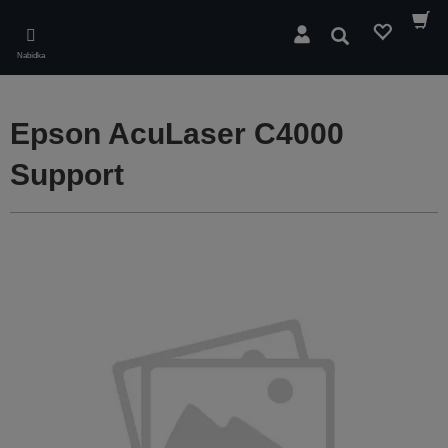
Skip
to
Hledat
main
Nabídka
content
Epson AcuLaser C4000
Support