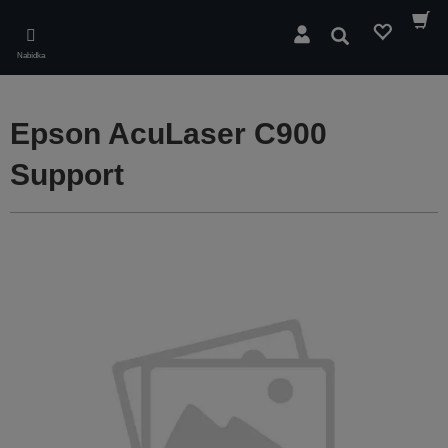
Skip
to
Hledat
main
Nabídka
content
Epson AcuLaser C900
Support