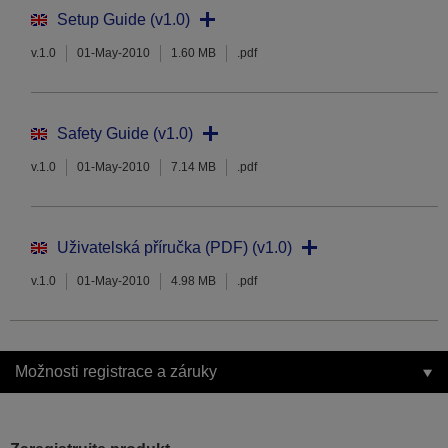
Setup Guide (v1.0)
v.1.0
01-May-2010
1.60 MB
.pdf
Safety Guide (v1.0)
v.1.0
01-May-2010
7.14 MB
.pdf
Uživatelská příručka (PDF) (v1.0)
v.1.0
01-May-2010
4.98 MB
.pdf
Možnosti registrace a záruky