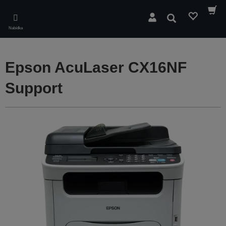
Skip
to
Hledat
main
Nabídka
content
Epson AcuLaser CX16NF
Support