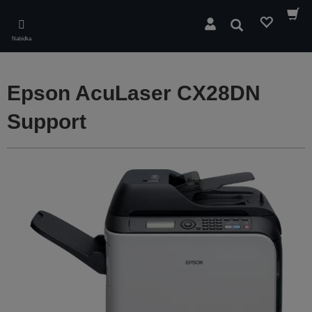
Skip
to
Hledat
main
Nabídka
content
Epson AcuLaser CX28DN
Support