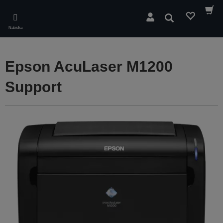
Skip
to
Hledat
main
Nabídka
content
Epson AcuLaser M1200
Support