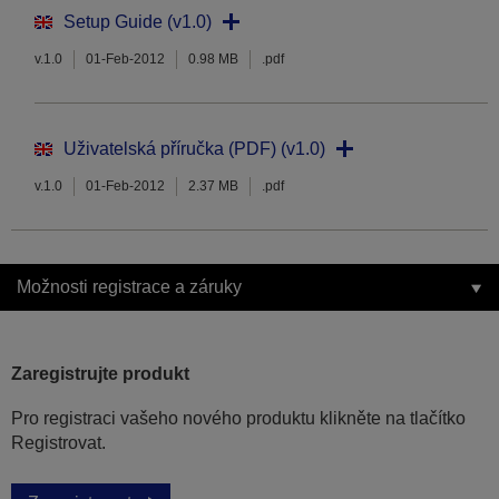
Setup Guide (v1.0)
v.1.0
01-Feb-2012
0.98 MB
.pdf
Uživatelská příručka (PDF) (v1.0)
v.1.0
01-Feb-2012
2.37 MB
.pdf
Možnosti registrace a záruky
Zaregistrujte produkt
Pro registraci vašeho nového produktu klikněte na tlačítko
Registrovat.