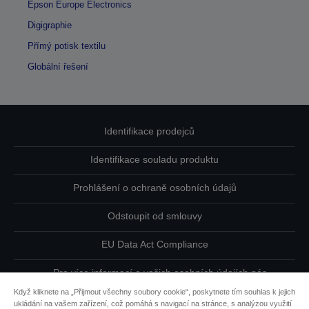
Epson Europe Electronics
Digigraphie
Přímý potisk textilu
Globální řešení
Identifikace prodejců
Identifikace souladu produktu
Prohlášení o ochraně osobních údajů
Odstoupit od smlouvy
EU Data Act Compliance
Pro více informací o vašich osobních údajích nás
kontaktujte
Když kliknete na „Přijmout všechny soubory cookie“, poskytnete tím souhlas k jejich
ukládání na vašem zařízení, což pomáhá s navigací na stránce, s analýzou využití