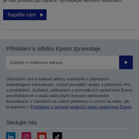
je váš produkt po záruce, vyhledejte servisní středisko.
Napište nám
Přihlášení k odběru Epson zpravodaje
Odesla
Odesláním své e-mailové adresy souhlasíte s přijímáním
marketingové komunikace, včetně provádění analýz a průzkumů trhu,
o produktech, službách, událostech a promoakcích společnosti Epson
prostřednictvím e-mailu nebo jinými formami elektronické
komunikace, v závislosti na vašich preferencí a chovní na webu, jak
je popsáno v
Prohlášení o ochraně osobních údajů společnosti Epson
Sledujte nás