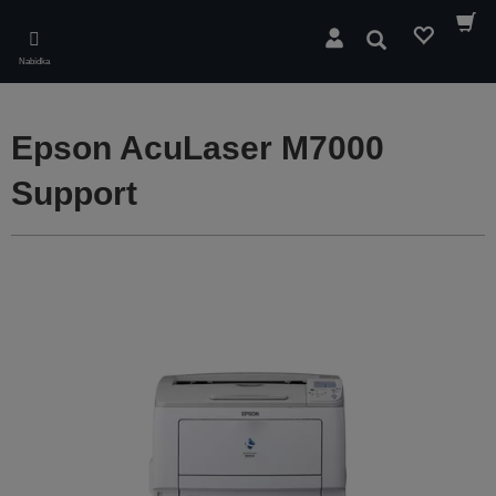
Skip
to
Hledat
main
Nabídka
content
Epson AcuLaser M7000
Support