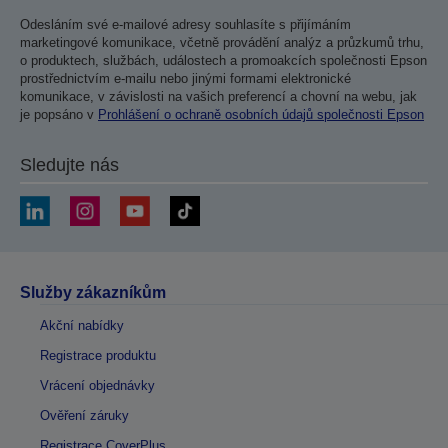
Odesláním své e-mailové adresy souhlasíte s přijímáním
marketingové komunikace, včetně provádění analýz a průzkumů trhu,
o produktech, službách, událostech a promoakcích společnosti Epson
prostřednictvím e-mailu nebo jinými formami elektronické
komunikace, v závislosti na vašich preferencí a chovní na webu, jak
je popsáno v
Prohlášení o ochraně osobních údajů společnosti Epson
Sledujte nás
Služby zákazníkům
Akční nabídky
Registrace produktu
Vrácení objednávky
Ověření záruky
Registrace CoverPlus