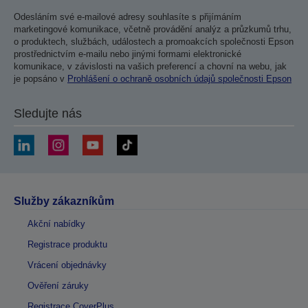
Odesláním své e-mailové adresy souhlasíte s přijímáním
marketingové komunikace, včetně provádění analýz a průzkumů trhu,
o produktech, službách, událostech a promoakcích společnosti Epson
prostřednictvím e-mailu nebo jinými formami elektronické
komunikace, v závislosti na vašich preferencí a chovní na webu, jak
je popsáno v
Prohlášení o ochraně osobních údajů společnosti Epson
Sledujte nás
Služby zákazníkům
Akční nabídky
Registrace produktu
Vrácení objednávky
Ověření záruky
Registrace CoverPlus