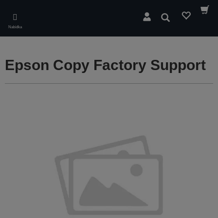
Skip
to
Hledat
main
Nabídka
content
Epson Copy Factory Support