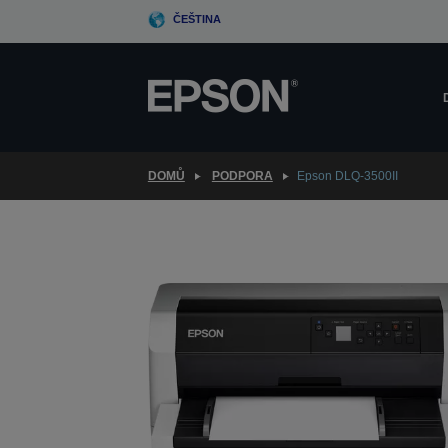
Skip
ČEŠTINA
to
main
content
DOMŮ
PODPORA
Epson DLQ-3500II