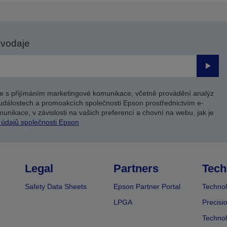
avodaje
Odesl
e s přijímáním marketingové komunikace, včetně provádění analýz
událostech a promoakcích společnosti Epson prostřednictvím e-
unikace, v závislosti na vašich preferencí a chovní na webu, jak je
 údajů společnosti Epson
Legal
Partners
Tech
Safety Data Sheets
Epson Partner Portal
Technol
LPGA
Precisi
Technol