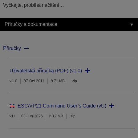
Vyčkejte, probíhá načítání…
Příručky a dokumentace
Příručky
Uživatelská příručka (PDF) (v1.0)
v.1.0
07-Oct-2011
9.71 MB
.zip
ESC/VP21 Command User’s Guide (vU)
v.U
03-Jun-2026
6.12 MB
.zip