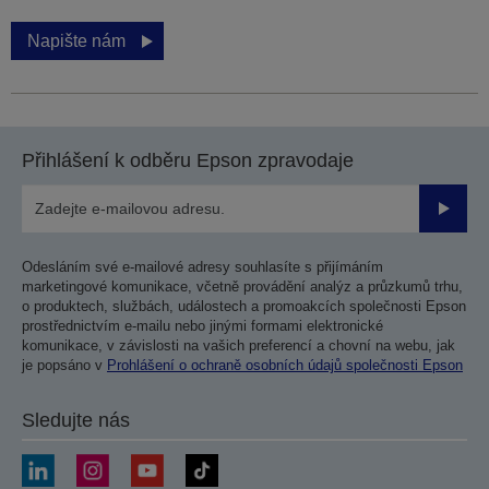
Napište nám
Přihlášení k odběru Epson zpravodaje
Odesla
Odesláním své e-mailové adresy souhlasíte s přijímáním
marketingové komunikace, včetně provádění analýz a průzkumů trhu,
o produktech, službách, událostech a promoakcích společnosti Epson
prostřednictvím e-mailu nebo jinými formami elektronické
komunikace, v závislosti na vašich preferencí a chovní na webu, jak
je popsáno v
Prohlášení o ochraně osobních údajů společnosti Epson
Sledujte nás