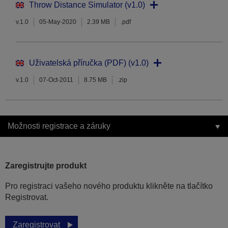
Throw Distance Simulator (v1.0)
v.1.0
05-May-2020
2.39 MB
.pdf
Uživatelská příručka (PDF) (v1.0)
v.1.0
07-Oct-2011
8.75 MB
.zip
Možnosti registrace a záruky
Zaregistrujte produkt
Pro registraci vašeho nového produktu klikněte na tlačítko
Registrovat.
Zaregistrovat