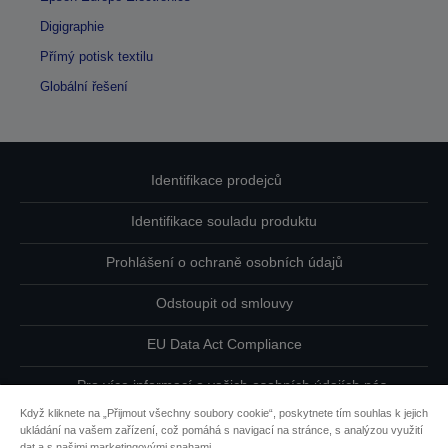
Digigraphie
Přímý potisk textilu
Globální řešení
Identifikace prodejců
Identifikace souladu produktu
Prohlášení o ochraně osobních údajů
Odstoupit od smlouvy
EU Data Act Compliance
Pro více informací o vašich osobních údajích nás
kontaktujte
Když kliknete na „Přijmout všechny soubory cookie“, poskytnete tím souhlas k jejich
ukládání na vašem zařízení, což pomáhá s navigací na stránce, s analýzou využití
Informace o souborech cookie
dat a s našimi marketingovými snahami.