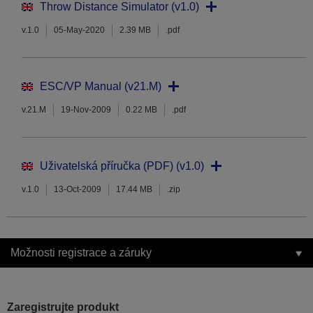
Throw Distance Simulator (v1.0)
v.1.0
05-May-2020
2.39 MB
.pdf
ESC/VP Manual (v21.M)
v.21.M
19-Nov-2009
0.22 MB
.pdf
Uživatelská příručka (PDF) (v1.0)
v.1.0
13-Oct-2009
17.44 MB
.zip
Možnosti registrace a záruky
Zaregistrujte produkt