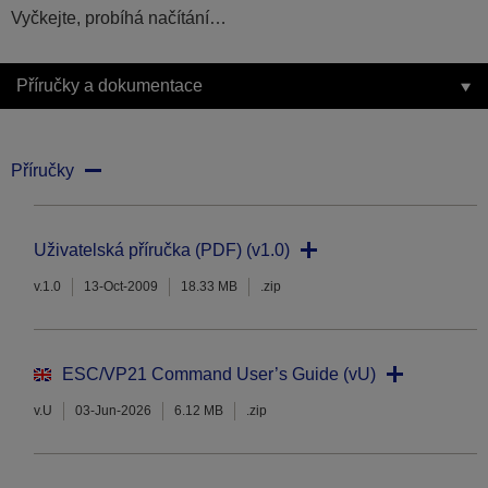
Vyčkejte, probíhá načítání…
Příručky a dokumentace
Příručky
Uživatelská příručka (PDF) (v1.0)
v.1.0
13-Oct-2009
18.33 MB
.zip
ESC/VP21 Command User’s Guide (vU)
v.U
03-Jun-2026
6.12 MB
.zip