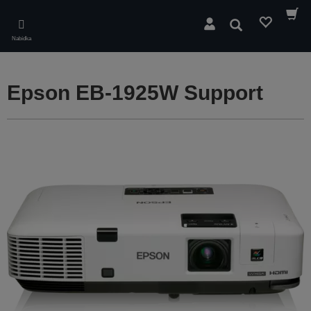
Skip
to
Hledat
main
Nabídka
content
Epson EB-1925W Support