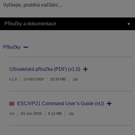
Vyčkejte, probíhá načítání…
Příručky a dokumentace
Příručky
Uživatelská příručka (PDF) (v1.0)
v.1.0
13-Oct-2009
18.33 MB
.zip
ESC/VP21 Command User’s Guide (vU)
v.U
03-Jun-2026
6.12 MB
.zip