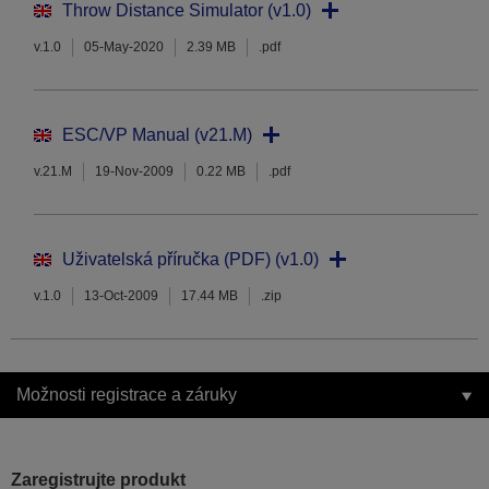
Throw Distance Simulator (v1.0)
v.1.0
05-May-2020
2.39 MB
.pdf
ESC/VP Manual (v21.M)
v.21.M
19-Nov-2009
0.22 MB
.pdf
Uživatelská příručka (PDF) (v1.0)
v.1.0
13-Oct-2009
17.44 MB
.zip
Možnosti registrace a záruky
Zaregistrujte produkt