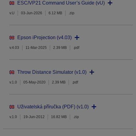
ESC/VP21 Command User’s Guide (vU)
v.U
03-Jun-2026
6.12 MB
.zip
Epson iProjection (v4.03)
v.4.03
11-Mar-2025
2.39 MB
.pdf
Throw Distance Simulator (v1.0)
v.1.0
05-May-2020
2.39 MB
.pdf
Uživatelská příručka (PDF) (v1.0)
v.1.0
19-Jun-2012
16.82 MB
.zip