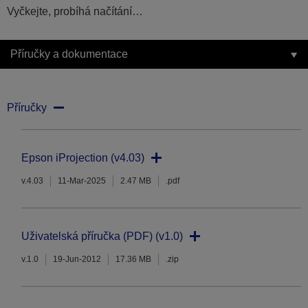
Vyčkejte, probíhá načítání…
Příručky a dokumentace
Příručky
Epson iProjection (v4.03)
v.4.03
11-Mar-2025
2.47 MB
.pdf
Uživatelská příručka (PDF) (v1.0)
v.1.0
19-Jun-2012
17.36 MB
.zip