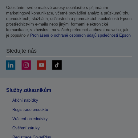
Odesláním své e-mailové adresy souhlasíte s přijímáním
marketingové komunikace, včetně provádění analýz a průzkumů trhu,
o produktech, službách, událostech a promoakcích společnosti Epson
prostřednictvím e-mailu nebo jinými formami elektronické
komunikace, v závislosti na vašich preferencí a chovní na webu, jak
je popsáno v
Prohlášení o ochraně osobních údajů společnosti Epson
Sledujte nás
Služby zákazníkům
Akční nabídky
Registrace produktu
Vrácení objednávky
Ověření záruky
Registrace CoverPlus