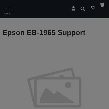
Skip
to
Hledat
main
Nabídka
content
Epson EB-1965 Support