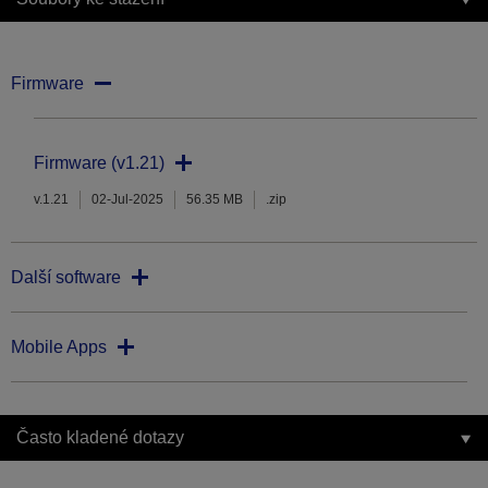
Firmware
Firmware (v1.21)
v.1.21
02-Jul-2025
56.35 MB
.zip
Další software
Mobile Apps
Často kladené dotazy