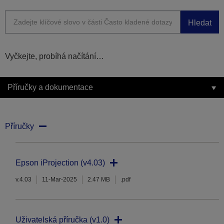
Hledat
Vyčkejte, probíhá načítání…
Příručky a dokumentace
Příručky
Epson iProjection (v4.03)
v.4.03
11-Mar-2025
2.47 MB
.pdf
Uživatelská příručka (v1.0)