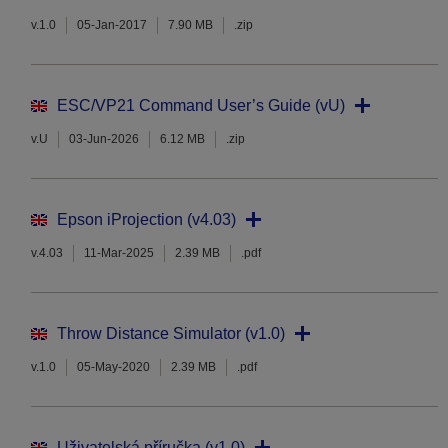
v.1.0
05-Jan-2017
7.90 MB
.zip
ESC/VP21 Command User’s Guide (vU)
v.U
03-Jun-2026
6.12 MB
.zip
Epson iProjection (v4.03)
v.4.03
11-Mar-2025
2.39 MB
.pdf
Throw Distance Simulator (v1.0)
v.1.0
05-May-2020
2.39 MB
.pdf
Uživatelská příručka (v1.0)