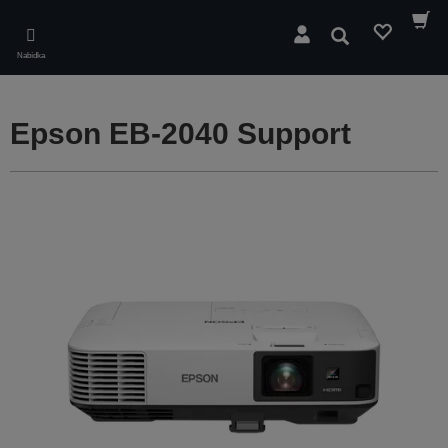
Skip
to
Hledat
main
Nabídka
content
Epson EB-2040 Support