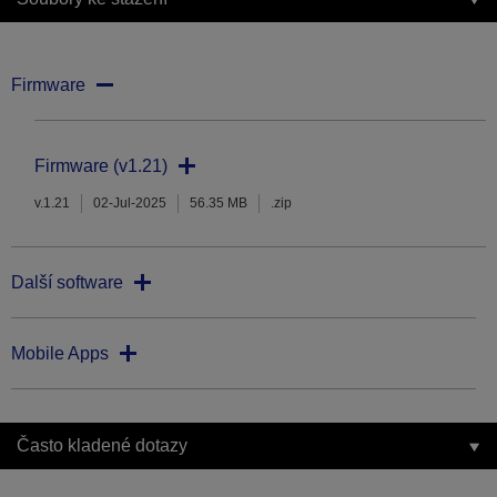
Firmware
Firmware (v1.21)
v.1.21
02-Jul-2025
56.35 MB
.zip
Další software
Mobile Apps
Často kladené dotazy