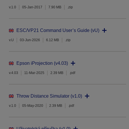
v.1.0
05-Jan-2017
7.90 MB
.zip
ESC/VP21 Command User’s Guide (vU)
v.U
03-Jun-2026
6.12 MB
.zip
Epson iProjection (v4.03)
v.4.03
11-Mar-2025
2.39 MB
.pdf
Throw Distance Simulator (v1.0)
v.1.0
05-May-2020
2.39 MB
.pdf
Uživatelská příručka (v1.0)