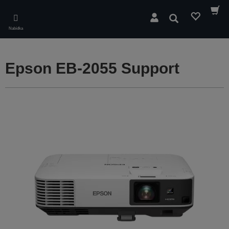
Skip
to
Hledat
main
Nabídka
content
Epson EB-2055 Support