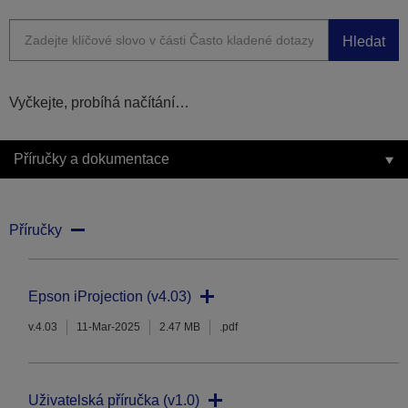
Hledat
Vyčkejte, probíhá načítání…
Příručky a dokumentace
Příručky
Epson iProjection (v4.03)
v.4.03
11-Mar-2025
2.47 MB
.pdf
Uživatelská příručka (v1.0)