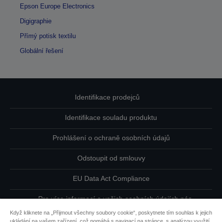
Epson Europe Electronics
Digigraphie
Přímý potisk textilu
Globální řešení
Identifikace prodejců
Identifikace souladu produktu
Prohlášení o ochraně osobních údajů
Odstoupit od smlouvy
EU Data Act Compliance
Pro více informací o vašich osobních údajích nás
kontaktujte
Když kliknete na „Přijmout všechny soubory cookie“, poskytnete tím souhlas k jejich
ukládání na vašem zařízení, což pomáhá s navigací na stránce, s analýzou využití