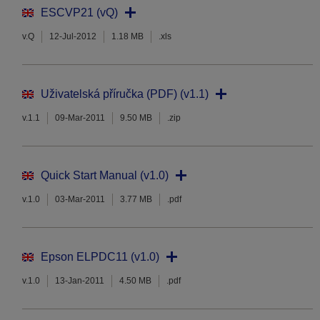
ESCVP21 (vQ)
v.Q
12-Jul-2012
1.18 MB
.xls
Uživatelská příručka (PDF) (v1.1)
v.1.1
09-Mar-2011
9.50 MB
.zip
Quick Start Manual (v1.0)
v.1.0
03-Mar-2011
3.77 MB
.pdf
Epson ELPDC11 (v1.0)
v.1.0
13-Jan-2011
4.50 MB
.pdf