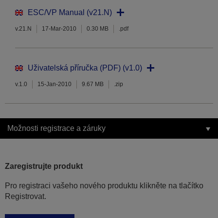
ESC/VP Manual (v21.N)
v.21.N
17-Mar-2010
0.30 MB
.pdf
Uživatelská příručka (PDF) (v1.0)
v.1.0
15-Jan-2010
9.67 MB
.zip
Možnosti registrace a záruky
Zaregistrujte produkt
Pro registraci vašeho nového produktu klikněte na tlačítko
Registrovat.