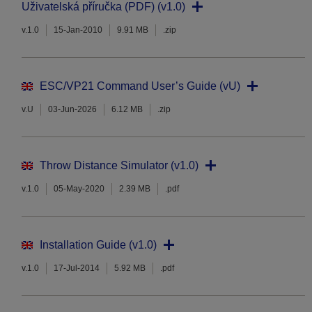
Uživatelská příručka (PDF) (v1.0)
v.1.0
15-Jan-2010
9.91 MB
.zip
ESC/VP21 Command User’s Guide (vU)
v.U
03-Jun-2026
6.12 MB
.zip
Throw Distance Simulator (v1.0)
v.1.0
05-May-2020
2.39 MB
.pdf
Installation Guide (v1.0)
v.1.0
17-Jul-2014
5.92 MB
.pdf