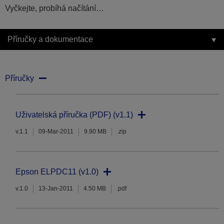
Vyčkejte, probíhá načítání…
Příručky a dokumentace
Příručky
Uživatelská příručka (PDF) (v1.1)
v.1.1
09-Mar-2011
9.90 MB
.zip
Epson ELPDC11 (v1.0)
v.1.0
13-Jan-2011
4.50 MB
.pdf