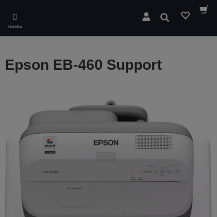
Skip
to
Hledat
main
Nabídka
content
Epson EB-460 Support