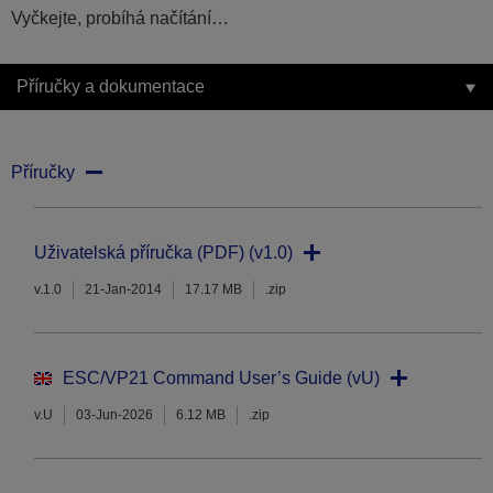
Vyčkejte, probíhá načítání…
Příručky a dokumentace
Příručky
Uživatelská příručka (PDF) (v1.0)
v.1.0
21-Jan-2014
17.17 MB
.zip
ESC/VP21 Command User’s Guide (vU)
v.U
03-Jun-2026
6.12 MB
.zip