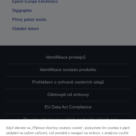
Epson Europe Electronics
Digigraphie
Přímý potisk textilu
Globální řešení
Identifikace prodejců
Identifikace souladu produktu
Prohlášení o ochraně osobních údajů
Odstoupit od smlouvy
EU Data Act Compliance
Pro více informací o vašich osobních údajích nás
kontaktujte
Když kliknete na „Přijmout všechny soubory cookie“, poskytnete tím souhlas k jejich
ukládání na vašem zařízení, což pomáhá s navigací na stránce, s analýzou využití