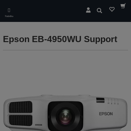
Skip
to
Hledat
main
Nabídka
content
Epson EB-4950WU Support