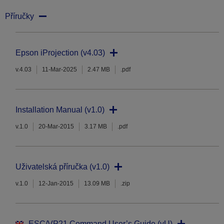
Příručky
Epson iProjection (v4.03)
v.4.03
11-Mar-2025
2.47 MB
.pdf
Installation Manual (v1.0)
v.1.0
20-Mar-2015
3.17 MB
.pdf
Uživatelská příručka (v1.0)
v.1.0
12-Jan-2015
13.09 MB
.zip
ESC/VP21 Command User’s Guide (vU)