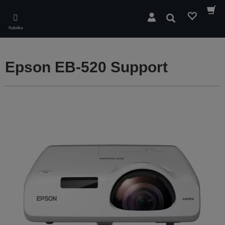
Skip
to
Hledat
main
Nabídka
content
Epson EB-520 Support