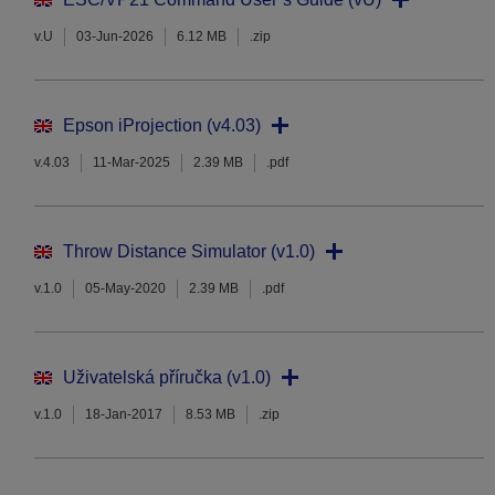
v.U
03-Jun-2026
6.12 MB
.zip
Epson iProjection (v4.03)
v.4.03
11-Mar-2025
2.39 MB
.pdf
Throw Distance Simulator (v1.0)
v.1.0
05-May-2020
2.39 MB
.pdf
Uživatelská příručka (v1.0)
v.1.0
18-Jan-2017
8.53 MB
.zip