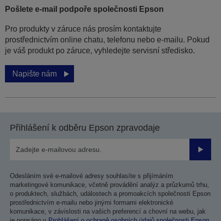
Pošlete e-mail podpoře společnosti Epson
Pro produkty v záruce nás prosím kontaktujte
prostřednictvím online chatu, telefonu nebo e-mailu. Pokud
je váš produkt po záruce, vyhledejte servisní středisko.
Napište nám
Přihlášení k odběru Epson zpravodaje
Odesla
Odesláním své e-mailové adresy souhlasíte s přijímáním
marketingové komunikace, včetně provádění analýz a průzkumů trhu,
o produktech, službách, událostech a promoakcích společnosti Epson
prostřednictvím e-mailu nebo jinými formami elektronické
komunikace, v závislosti na vašich preferencí a chovní na webu, jak
je popsáno v
Prohlášení o ochraně osobních údajů společnosti Epson