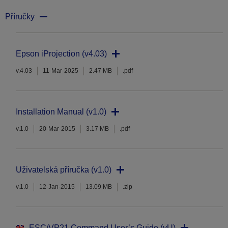
Příručky
Epson iProjection (v4.03)
v.4.03
11-Mar-2025
2.47 MB
.pdf
Installation Manual (v1.0)
v.1.0
20-Mar-2015
3.17 MB
.pdf
Uživatelská příručka (v1.0)
v.1.0
12-Jan-2015
13.09 MB
.zip
ESC/VP21 Command User’s Guide (vU)