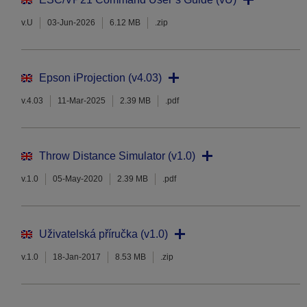
v.U
03-Jun-2026
6.12 MB
.zip
Epson iProjection (v4.03)
v.4.03
11-Mar-2025
2.39 MB
.pdf
Throw Distance Simulator (v1.0)
v.1.0
05-May-2020
2.39 MB
.pdf
Uživatelská příručka (v1.0)
v.1.0
18-Jan-2017
8.53 MB
.zip