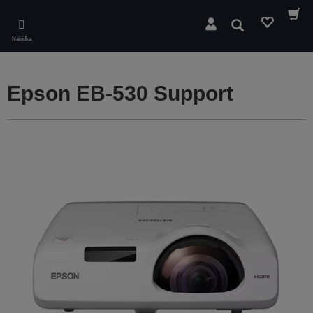
Skip
to
Hledat
main
Nabídka
content
Epson EB-530 Support