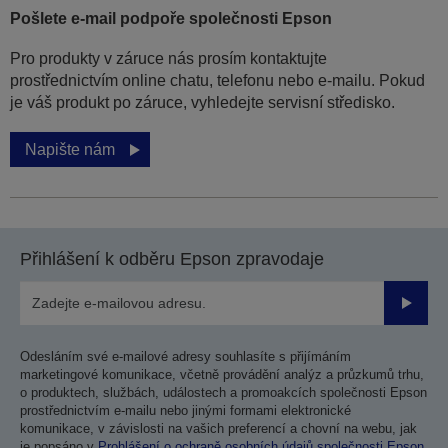
Pošlete e-mail podpoře společnosti Epson
Pro produkty v záruce nás prosím kontaktujte
prostřednictvím online chatu, telefonu nebo e-mailu. Pokud
je váš produkt po záruce, vyhledejte servisní středisko.
Napište nám
Přihlášení k odběru Epson zpravodaje
Odesla
Odesláním své e-mailové adresy souhlasíte s přijímáním
marketingové komunikace, včetně provádění analýz a průzkumů trhu,
o produktech, službách, událostech a promoakcích společnosti Epson
prostřednictvím e-mailu nebo jinými formami elektronické
komunikace, v závislosti na vašich preferencí a chovní na webu, jak
je popsáno v
Prohlášení o ochraně osobních údajů společnosti Epson