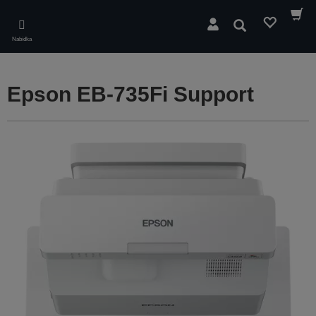
Skip
to
Hledat
main
Nabídka
content
Epson EB-735Fi Support