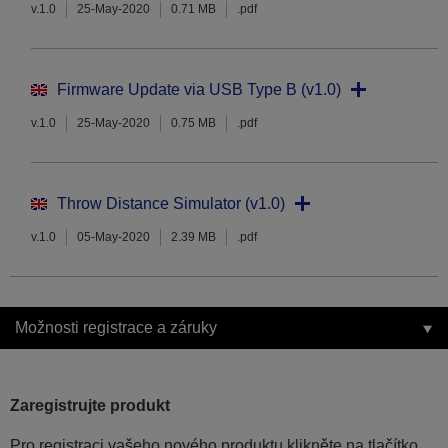
v.1.0
25-May-2020
0.71 MB
.pdf
Firmware Update via USB Type B (v1.0)
v.1.0
25-May-2020
0.75 MB
.pdf
Throw Distance Simulator (v1.0)
v.1.0
05-May-2020
2.39 MB
.pdf
Možnosti registrace a záruky
Zaregistrujte produkt
Pro registraci vašeho nového produktu klikněte na tlačítko