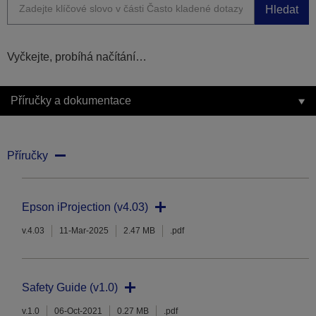
Hledat
Vyčkejte, probíhá načítání…
Příručky a dokumentace
Příručky
Epson iProjection (v4.03)
v.4.03
11-Mar-2025
2.47 MB
.pdf
Safety Guide (v1.0)
v.1.0
06-Oct-2021
0.27 MB
.pdf