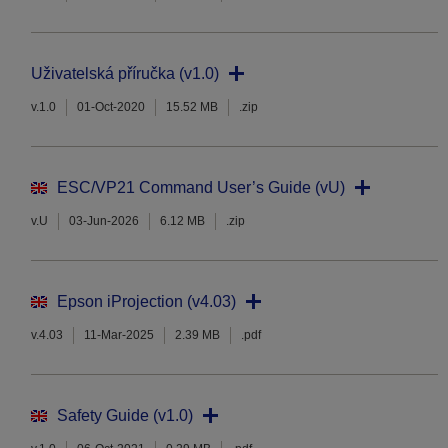
Uživatelská příručka (v1.0)
v.1.0
01-Oct-2020
15.52 MB
.zip
ESC/VP21 Command User’s Guide (vU)
v.U
03-Jun-2026
6.12 MB
.zip
Epson iProjection (v4.03)
v.4.03
11-Mar-2025
2.39 MB
.pdf
Safety Guide (v1.0)