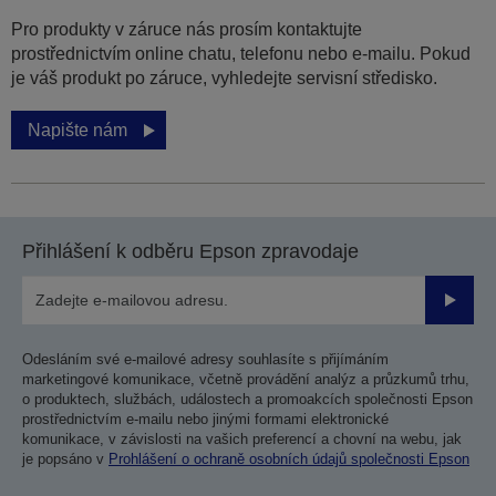
Pro produkty v záruce nás prosím kontaktujte
prostřednictvím online chatu, telefonu nebo e-mailu. Pokud
je váš produkt po záruce, vyhledejte servisní středisko.
Napište nám
Přihlášení k odběru Epson zpravodaje
Odesla
Odesláním své e-mailové adresy souhlasíte s přijímáním
marketingové komunikace, včetně provádění analýz a průzkumů trhu,
o produktech, službách, událostech a promoakcích společnosti Epson
prostřednictvím e-mailu nebo jinými formami elektronické
komunikace, v závislosti na vašich preferencí a chovní na webu, jak
je popsáno v
Prohlášení o ochraně osobních údajů společnosti Epson