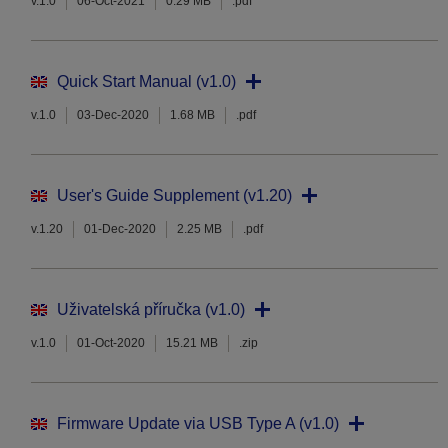
v.1.0
06-Oct-2021
0.29 MB
.pdf
Quick Start Manual (v1.0)
v.1.0
03-Dec-2020
1.68 MB
.pdf
User's Guide Supplement (v1.20)
v.1.20
01-Dec-2020
2.25 MB
.pdf
Uživatelská příručka (v1.0)
v.1.0
01-Oct-2020
15.21 MB
.zip
Firmware Update via USB Type A (v1.0)