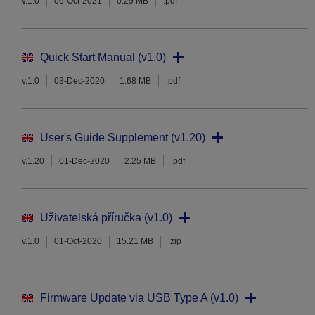
v.1.0
06-Oct-2021
0.29 MB
.pdf
Quick Start Manual (v1.0)
v.1.0
03-Dec-2020
1.68 MB
.pdf
User's Guide Supplement (v1.20)
v.1.20
01-Dec-2020
2.25 MB
.pdf
Uživatelská příručka (v1.0)
v.1.0
01-Oct-2020
15.21 MB
.zip
Firmware Update via USB Type A (v1.0)