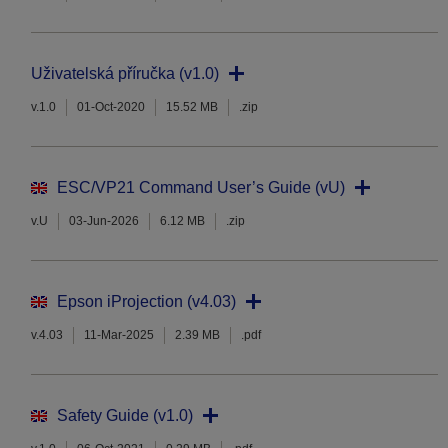
Uživatelská příručka (v1.0)
v.1.0
01-Oct-2020
15.52 MB
.zip
ESC/VP21 Command User’s Guide (vU)
v.U
03-Jun-2026
6.12 MB
.zip
Epson iProjection (v4.03)
v.4.03
11-Mar-2025
2.39 MB
.pdf
Safety Guide (v1.0)