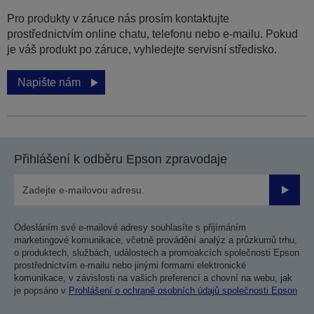
Pro produkty v záruce nás prosím kontaktujte
prostřednictvím online chatu, telefonu nebo e-mailu. Pokud
je váš produkt po záruce, vyhledejte servisní středisko.
Napište nám
Přihlášení k odběru Epson zpravodaje
Odesla
Odesláním své e-mailové adresy souhlasíte s přijímáním
marketingové komunikace, včetně provádění analýz a průzkumů trhu,
o produktech, službách, událostech a promoakcích společnosti Epson
prostřednictvím e-mailu nebo jinými formami elektronické
komunikace, v závislosti na vašich preferencí a chovní na webu, jak
je popsáno v
Prohlášení o ochraně osobních údajů společnosti Epson