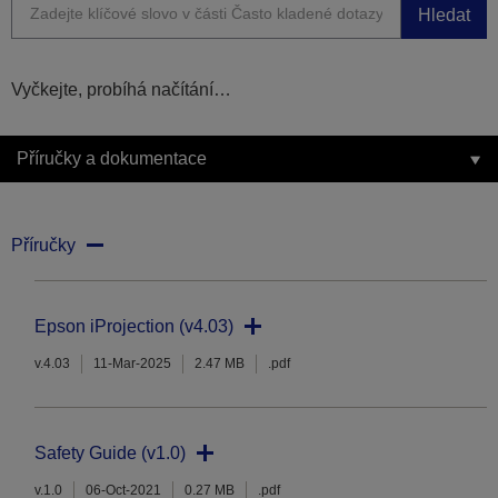
Hledat
Vyčkejte, probíhá načítání…
Příručky a dokumentace
Příručky
Epson iProjection (v4.03)
v.4.03
11-Mar-2025
2.47 MB
.pdf
Safety Guide (v1.0)
v.1.0
06-Oct-2021
0.27 MB
.pdf