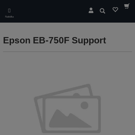
Skip
to
Hledat
main
Nabídka
content
Epson EB-750F Support