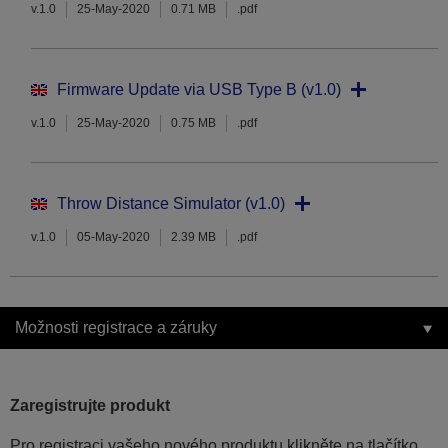
v.1.0
25-May-2020
0.71 MB
.pdf
Firmware Update via USB Type B (v1.0)
v.1.0
25-May-2020
0.75 MB
.pdf
Throw Distance Simulator (v1.0)
v.1.0
05-May-2020
2.39 MB
.pdf
Možnosti registrace a záruky
Zaregistrujte produkt
Pro registraci vašeho nového produktu klikněte na tlačítko